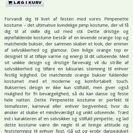
LÆG I KURV
Forvandl dig til livet af festen med vores Pimpenette
kostume – det ultimative kvindelige pimp kostume, der vil få
dig til at skille dig ud med stil. Dette dristige og
iøjnefaldende kostume består af en levende orange top og
matchende bukser, der sammen skaber et look, der emmer
af selvsikkerhed og glamour. Den livlige orange top er
designet til at tilføje varme og energi til dit udseende. Med
sit unikke design og dristige farvevalg vil du stråle af
selvsikkerhed og tilføre en luksuriøs stemning til enhver
festlig lejlighed. De matchende orange bukser fuldender
kostumet med et moderne og komfortabelt touch.
Buksernes design er ikke kun stilfuldt, men giver også
mulighed for fri bevægelighed, så du kan danse og feste
hele natten. Dette Pimpenette kostume er perfekt til
temafester, karneval eller enhver begivenhed, hvor du
ønsker at skabe et mindeværdigt og unikt udseende. Træd
ind i karakteren af en selvsikker og stilfuld pimpette, og lad
dette kostume være din nøgle til at bringe attitude og
feststemning til enhver fest. Gå ud og erobr dansegulvet