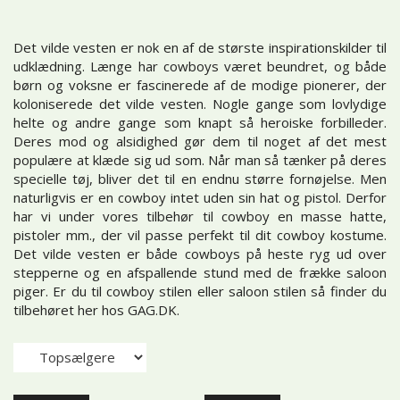
Det vilde vesten er nok en af de største inspirationskilder til
udklædning. Længe har cowboys været beundret, og både
børn og voksne er fascinerede af de modige pionerer, der
koloniserede det vilde vesten. Nogle gange som lovlydige
helte og andre gange som knapt så heroiske forbilleder.
Deres mod og alsidighed gør dem til noget af det mest
populære at klæde sig ud som. Når man så tænker på deres
specielle tøj, bliver det til en endnu større fornøjelse. Men
naturligvis er en cowboy intet uden sin hat og pistol. Derfor
har vi under vores tilbehør til cowboy en masse hatte,
pistoler mm., der vil passe perfekt til dit cowboy kostume.
Det vilde vesten er både cowboys på heste ryg ud over
stepperne og en afspallende stund med de frække saloon
piger. Er du til cowboy stilen eller saloon stilen så finder du
tilbehøret her hos GAG.DK.