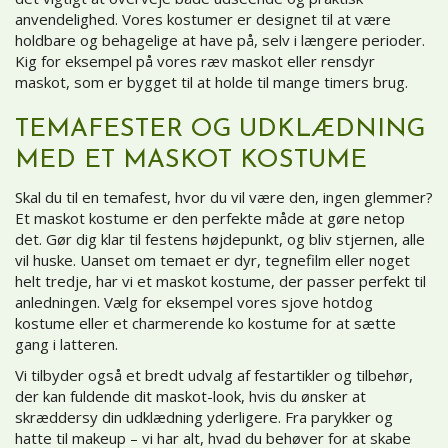
anvendelighed. Vores kostumer er designet til at være
holdbare og behagelige at have på, selv i længere perioder.
Kig for eksempel på vores ræv maskot eller rensdyr
maskot, som er bygget til at holde til mange timers brug.
TEMAFESTER OG UDKLÆDNING
MED ET MASKOT KOSTUME
Skal du til en temafest, hvor du vil være den, ingen glemmer?
Et maskot kostume er den perfekte måde at gøre netop
det. Gør dig klar til festens højdepunkt, og bliv stjernen, alle
vil huske. Uanset om temaet er dyr, tegnefilm eller noget
helt tredje, har vi et maskot kostume, der passer perfekt til
anledningen. Vælg for eksempel vores sjove hotdog
kostume eller et charmerende ko kostume for at sætte
gang i latteren.
Vi tilbyder også et bredt udvalg af festartikler og tilbehør,
der kan fuldende dit maskot-look, hvis du ønsker at
skræddersy din udklædning yderligere. Fra parykker og
hatte til makeup – vi har alt, hvad du behøver for at skabe