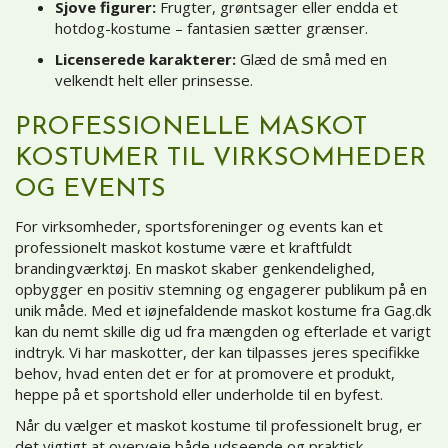
Sjove figurer:
Frugter, grøntsager eller endda et
hotdog-kostume – fantasien sætter grænser.
Licenserede karakterer:
Glæd de små med en
velkendt helt eller prinsesse.
PROFESSIONELLE MASKOT
KOSTUMER TIL VIRKSOMHEDER
OG EVENTS
For virksomheder, sportsforeninger og events kan et
professionelt maskot kostume være et kraftfuldt
brandingværktøj. En maskot skaber genkendelighed,
opbygger en positiv stemning og engagerer publikum på en
unik måde. Med et iøjnefaldende maskot kostume fra Gag.dk
kan du nemt skille dig ud fra mængden og efterlade et varigt
indtryk. Vi har maskotter, der kan tilpasses jeres specifikke
behov, hvad enten det er for at promovere et produkt,
heppe på et sportshold eller underholde til en byfest.
Når du vælger et maskot kostume til professionelt brug, er
det vigtigt at overveje både udseende og praktisk