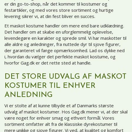
er din go-to-shop, når det kommer til kostumer og
festartikler, og med vores store sortiment og hurtige
levering sikrer vi, at din fest bliver en succes.
Et maskot kostume handler om mere end bare udklædning.
Det handler om at skabe en uforglemmelig oplevelse,
levendegøre en karakter og sprede smil. Vi har maskotter til
alle aldre og anledninger, fra nuttede dyr til sjove figurer,
der garanteret vil fange opmærksomhed. Lad os dykke ned
i, hvordan du vælger det perfekte maskot kostume, og
hvorfor Gag.dk er det rette sted at handle.
DET STORE UDVALG AF MASKOT
KOSTUMER TIL ENHVER
ANLEDNING
Vi er stolte af at kunne tilbyde et af Danmarks største
udvalg af maskot kostumer. Hos Gag.dk mener vi, at der skal
være noget for enhver smag og ethvert formål. Vores
sortiment omfatter alt fra de klassiske dyrekostumer til
mere unikke og sjove figurer. Vi ved, at kvalitet og komfort