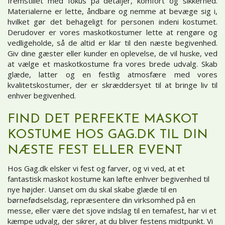
fremstillet med fokus på detaljer, komfort og sikkerhed.
Materialerne er lette, åndbare og nemme at bevæge sig i,
hvilket gør det behageligt for personen indeni kostumet.
Derudover er vores maskotkostumer lette at rengøre og
vedligeholde, så de altid er klar til den næste begivenhed.
Giv dine gæster eller kunder en oplevelse, de vil huske, ved
at vælge et maskotkostume fra vores brede udvalg. Skab
glæde, latter og en festlig atmosfære med vores
kvalitetskostumer, der er skræddersyet til at bringe liv til
enhver begivenhed.
FIND DET PERFEKTE MASKOT
KOSTUME HOS GAG.DK TIL DIN
NÆSTE FEST ELLER EVENT
Hos Gag.dk elsker vi fest og farver, og vi ved, at et
fantastisk maskot kostume kan løfte enhver begivenhed til
nye højder. Uanset om du skal skabe glæde til en
børnefødselsdag, repræsentere din virksomhed på en
messe, eller være det sjove indslag til en temafest, har vi et
kæmpe udvalg, der sikrer, at du bliver festens midtpunkt. Vi