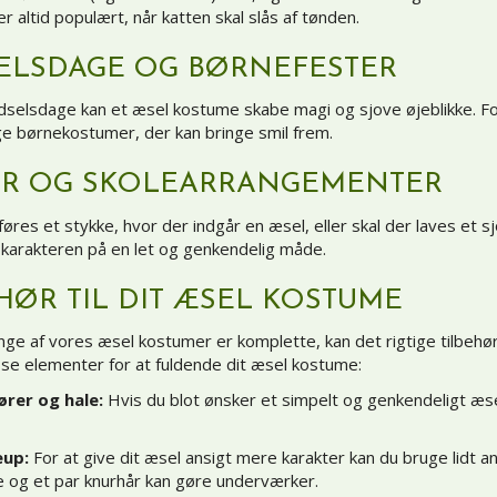
r altid populært, når katten skal slås af tønden.
ELSDAGE OG BØRNEFESTER
dselsdage kan et æsel kostume skabe magi og sjove øjeblikke. Fo
ge
børnekostumer
, der kan bringe smil frem.
ER OG SKOLEARRANGEMENTER
føres et stykke, hvor der indgår en æsel, eller skal der laves et sj
 karakteren på en let og genkendelig måde.
HØR TIL DIT ÆSEL KOSTUME
e af vores æsel kostumer er komplette, kan det rigtige tilbehør vir
sse elementer for at fuldende dit æsel kostume:
ører og hale:
Hvis du blot ønsker et simpelt og genkendeligt æse
up:
For at give dit æsel ansigt mere karakter kan du bruge lidt 
 og et par knurhår kan gøre underværker.