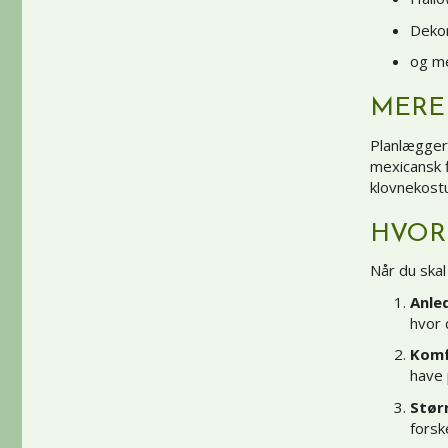
Deko
og m
MERE
Planlægger 
mexicansk 
klovnekos
HVOR
Når du skal
Anle
hvor 
Komf
have 
Størr
forsk