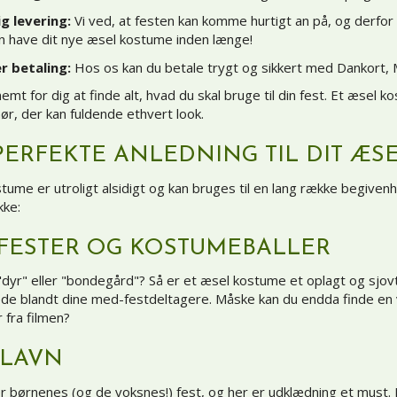
g levering:
Vi ved, at festen kan komme hurtigt an på, og derfor ti
n have dit nye æsel kostume inden længe!
r betaling:
Hos os kan du betale trygt og sikkert med Dankort, 
nemt for dig at finde alt, hvad du skal bruge til din fest. Et æse
ehør, der kan fuldende ethvert look.
PERFEKTE ANLEDNING TIL DIT ÆS
tume er utroligt alsidigt og kan bruges til en lang række begivenh
kke:
FESTER OG KOSTUMEBALLER
dyr" eller "bondegård"? Så er et æsel kostume et oplagt og sjovt 
e blandt dine med-festdeltagere. Måske kan du endda finde en ve
 fra filmen?
ELAVN
r børnenes (og de voksnes!) fest, og her er udklædning et must. Et