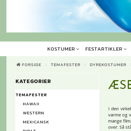
KOSTUMER
FESTARTIKLER
FORSIDE
TEMAFESTER
DYREKOSTUMER
KATEGORIER
ÆS
TEMAFESTER
HAWAII
I den virk
WESTERN
varme og v
mange film
MEXICANSK
over. Så st
PIRAT