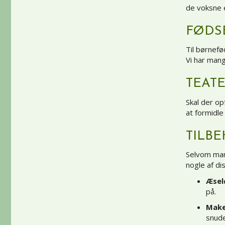
de voksne e
FØDS
Til børnefø
Vi har man
TEAT
Skal der op
at formidle
TILBE
Selvom mang
nogle af di
Æsel
på.
Make
snude