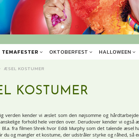
TEMAFESTER
OKTOBERFEST
HALLOWEEN
ÆSEL KOSTUMER
EL KOSTUMER
elig verden kender vi æslet som den nøjsomme og hårdtarbejden
anskelige forhold hele verden over. Derudover kender vi også æs
. Bl.a. fra filmen Shrek hvor Eddi Murphy som det talende æsel 
år du og mangler et kostume, der udstråler styrke og råhed, så er