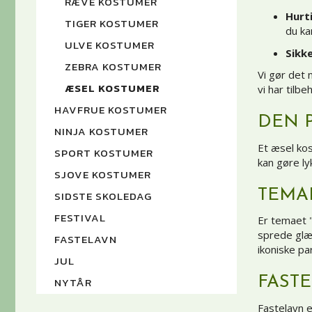
RÆVE KOSTUMER
Hurti
TIGER KOSTUMER
du ka
ULVE KOSTUMER
Sikke
ZEBRA KOSTUMER
Vi gør det 
ÆSEL KOSTUMER
vi har tilb
HAVFRUE KOSTUMER
DEN 
NINJA KOSTUMER
Et æsel kos
SPORT KOSTUMER
kan gøre ly
SJOVE KOSTUMER
TEMA
SIDSTE SKOLEDAG
FESTIVAL
Er temaet "
sprede glæd
FASTELAVN
ikoniske par
JUL
FAST
NYTÅR
Fastelavn e