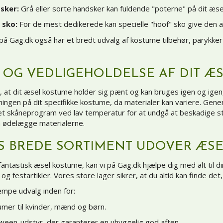
sker:
Grå eller sorte handsker kan fuldende "poterne" på dit æs
 sko:
For de mest dedikerede kan specielle "hoof" sko give den 
 på Gag.dk også har et bredt udvalg af
kostume tilbehør
,
parykker
E OG VEDLIGEHOLDELSE AF DIT Æ
e, at dit æsel kostume holder sig pænt og kan bruges igen og igen,
ingen på dit specifikke kostume, da materialer kan variere. Gene
t skåneprogram ved lav temperatur for at undgå at beskadige sto
 ødelægge materialerne.
S BREDE SORTIMENT UDOVER ÆS
antastisk æsel kostume, kan vi på Gag.dk hjælpe dig med alt til din 
g festartikler. Vores store lager sikrer, at du altid kan finde det,
æmpe udvalg inden for:
mer til
kvinder
,
mænd
og
børn
.
oween
-udstyr, der garanterer en uhyggelig god aften.