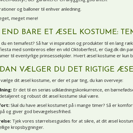
rationer og
balloner
til enhver anledning.
eget, meget mere!
 END BARE ET ÆSEL KOSTUME: TE
du en temafest? Så har vi inspiration og produkter til en lang ræk
fiesta med
sombreros
eller en vild
Oktoberfest
, er Gag.dk din pa
tumer
til eventyrlige
prinsessekjoler
. Hvert æsel kostume er kun b
DAN VÆLGER DU DET RIGTIGE ÆS
 vælge dit æsel kostume, er der et par ting, du kan overveje:
dning:
Er det til en seriøs udklædningskonkurrence, en børnefødse
detaljeret og robust dit æsel kostume skal være.
ort:
Skal du have æsel kostumet på i mange timer? Så er komfort 
på og giver god bevægelsesfrihed.
else:
Tjek vores størrelsesguides for at sikre, at dit æsel kostum
ellige kropsbygninger.