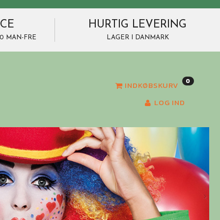
ICE
HURTIG LEVERING
7.00 MAN-FRE
LAGER I DANMARK
0
INDKØBSKURV
LOG IND