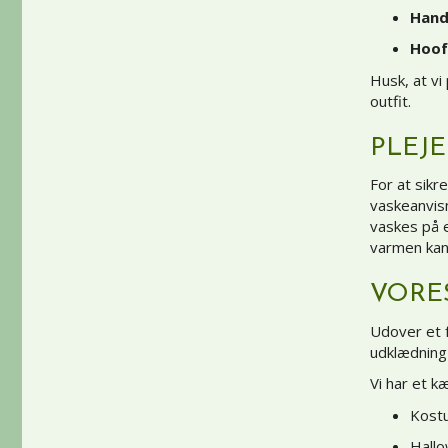
Hand
Hoof
Husk, at vi
outfit.
PLEJ
For at sikr
vaskeanvisn
vaskes på e
varmen kan
VORE
Udover et f
udklædning o
Vi har et k
Kostu
Hall