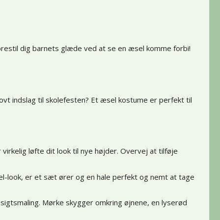
restil dig barnets glæde ved at se en æsel komme forbi!
ovt indslag til skolefesten? Et æsel kostume er perfekt til
kelig løfte dit look til nye højder. Overvej at tilføje
l-look, er et sæt ører og en hale perfekt og nemt at tage
ansigtsmaling. Mørke skygger omkring øjnene, en lyserød