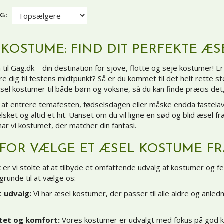
G:
 KOSTUME: FIND DIT PERFEKTE Æ
il Gag.dk – din destination for sjove, flotte og seje kostumer! E
e dig til festens midtpunkt? Så er du kommet til det helt rette st
sel kostumer til både børn og voksne, så du kan finde præcis d
ig at entrere temafesten, fødselsdagen eller måske endda faste
elsket og altid et hit. Uanset om du vil ligne en sød og blid æsel fr
har vi kostumet, der matcher din fantasi.
FOR VÆLGE ET ÆSEL KOSTUME FR
er vi stolte af at tilbyde et omfattende udvalg af kostumer og fe
grunde til at vælge os:
t udvalg:
Vi har æsel kostumer, der passer til alle aldre og anled
itet og komfort:
Vores kostumer er udvalgt med fokus på god kva