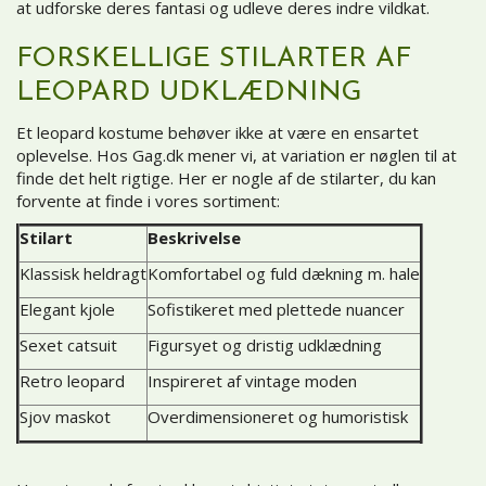
at udforske deres fantasi og udleve deres indre vildkat.
FORSKELLIGE STILARTER AF
LEOPARD UDKLÆDNING
Et leopard kostume behøver ikke at være en ensartet
oplevelse. Hos Gag.dk mener vi, at variation er nøglen til at
finde det helt rigtige. Her er nogle af de stilarter, du kan
forvente at finde i vores sortiment:
Stilart
Beskrivelse
Klassisk heldragt
Komfortabel og fuld dækning m. hale
Elegant kjole
Sofistikeret med plettede nuancer
Sexet catsuit
Figursyet og dristig udklædning
Retro leopard
Inspireret af vintage moden
Sjov maskot
Overdimensioneret og humoristisk