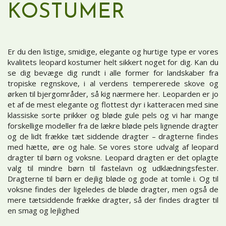
KOSTUMER
Er du den listige, smidige, elegante og hurtige type er vores
kvalitets leopard kostumer helt sikkert noget for dig. Kan du
se dig bevæge dig rundt i alle former for landskaber fra
tropiske regnskove, i al verdens tempererede skove og
ørken til bjergområder, så kig nærmere her. Leoparden er jo
et af de mest elegante og flottest dyr i katteracen med sine
klassiske sorte prikker og bløde gule pels og vi har mange
forskellige modeller fra de lækre bløde pels lignende dragter
og de lidt frække tæt siddende dragter – dragterne findes
med hætte, øre og hale. Se vores store udvalg af leopard
dragter til børn og voksne. Leopard dragten er det oplagte
valg til mindre børn til fastelavn og udklædningsfester.
Dragterne til børn er dejlig bløde og gode at tomle i. Og til
voksne findes der ligeledes de bløde dragter, men også de
mere tætsiddende frække dragter, så der findes dragter til
en smag og lejlighed