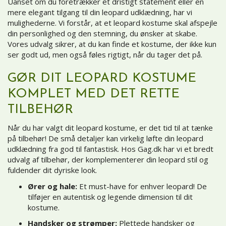
Uanset om du foretrækker et dristigt statement eller en
mere elegant tilgang til din leopard udklædning, har vi
mulighederne. Vi forstår, at et leopard kostume skal afspejle
din personlighed og den stemning, du ønsker at skabe.
Vores udvalg sikrer, at du kan finde et kostume, der ikke kun
ser godt ud, men også føles rigtigt, når du tager det på.
GØR DIT LEOPARD KOSTUME
KOMPLET MED DET RETTE
TILBEHØR
Når du har valgt dit leopard kostume, er det tid til at tænke
på tilbehør! De små detaljer kan virkelig løfte din leopard
udklædning fra god til fantastisk. Hos Gag.dk har vi et bredt
udvalg af tilbehør, der komplementerer din leopard stil og
fuldender dit dyriske look.
Ører og hale:
Et must-have for enhver leopard! De
tilføjer en autentisk og legende dimension til dit
kostume.
Handsker og strømper:
Plettede handsker og