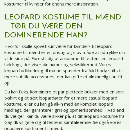
kostumer til kvinder
for endnu mere inspiration.
LEOPARD KOSTUME TIL MÆND
– TØR DU VÆRE DEN
DOMINERENDE HAN?
Hvorfor skulle sjovet kun være for kvinder? Et leopard
kostume til mænd er en dristig og sjov måde at udtrykke din
vilde side på. Forestil dig at ankomme til festen i en leopard
heldragt, der viser din humor og selvsikkerhed. Vores
leopard udklædning til mænd spænder fra fuld body suits til
mere subtile accessories, der kan pifte et almindeligt outfit
op.
Du kan f.eks. kombinere et par plettede bukser med en sort
t-shirt og et sæt leopardører for et mere casual leopard
kostume, eller du kan gå all-in med en komplet leopard
heldragt, der garanterer grin og opmærksomhed. Hvad end
du vælger, kan du være sikker på, at dit leopard kostume fra
Gag.dk vil gøre dig til festens samtaleemne. Se også vores
populære
kostumer til mænd
.