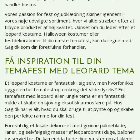
handler hos os.
Vores passion for fest og udklædning skinner igennem i
vores nøje udvalgte sortiment, hvor vi altid stræber efter at
tilbyde produkter af høj kvalitet. Uanset om du leder efter et
leopard kostume,
Halloween kostumer
eller
festdekorationer til din næste temafest, kan du regne med
Gag.dk som din foretrukne forhandler.
FÅ INSPIRATION TIL DIN
TEMAFEST MED LEOPARD TEMA
Et leopard kostume er fantastisk i sig selv, men hvorfor ikke
bygge en hel temafest op omkring det vilde dyreliv? En
temafest med leopard eller jungle tema er en fantastisk
måde at skabe en sjov og eksotisk atmosfære på. Hos
Gag.dk har vi alt, hvad du skal bruge til at pynte op og skabe
den perfekte ramme for din fest.
Forestil dig et lokale dekoreret med grønne palmeblade,
lianer, og selvfølgelig masser af leopardprint i duge, balloner
og servietter. Du kan endda bede dine gæster om at klæde