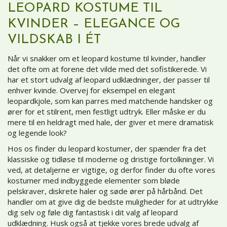
LEOPARD KOSTUME TIL
KVINDER – ELEGANCE OG
VILDSKAB I ÉT
Når vi snakker om et leopard kostume til kvinder, handler
det ofte om at forene det vilde med det sofistikerede. Vi
har et stort udvalg af leopard udklædninger, der passer til
enhver kvinde. Overvej for eksempel en elegant
leopardkjole, som kan parres med matchende handsker og
ører for et stilrent, men festligt udtryk. Eller måske er du
mere til en heldragt med hale, der giver et mere dramatisk
og legende look?
Hos os finder du leopard kostumer, der spænder fra det
klassiske og tidløse til moderne og dristige fortolkninger. Vi
ved, at detaljerne er vigtige, og derfor finder du ofte vores
kostumer med indbyggede elementer som bløde
pelskraver, diskrete haler og søde ører på hårbånd. Det
handler om at give dig de bedste muligheder for at udtrykke
dig selv og føle dig fantastisk i dit valg af leopard
udklædning. Husk også at tjekke vores brede udvalg af