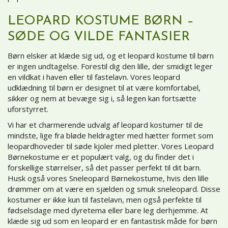
LEOPARD KOSTUME BØRN –
SØDE OG VILDE FANTASIER
Børn elsker at klæde sig ud, og et leopard kostume til børn
er ingen undtagelse. Forestil dig den lille, der smidigt leger
en vildkat i haven eller til fastelavn. Vores leopard
udklædning til børn er designet til at være komfortabel,
sikker og nem at bevæge sig i, så legen kan fortsætte
uforstyrret.
Vi har et charmerende udvalg af leopard kostumer til de
mindste, lige fra bløde heldragter med hætter formet som
leopardhoveder til søde kjoler med pletter. Vores
Leopard
Børnekostume
er et populært valg, og du finder det i
forskellige størrelser, så det passer perfekt til dit barn.
Husk også vores
Sneleopard Børnekostume
, hvis den lille
drømmer om at være en sjælden og smuk sneleopard. Disse
kostumer er ikke kun til fastelavn, men også perfekte til
fødselsdage med dyretema eller bare leg derhjemme. At
klæde sig ud som en leopard er en fantastisk måde for børn