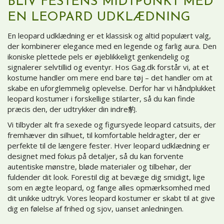
BLIV FESTENS MIDTPUNKT MED
EN LEOPARD UDKLÆDNING
En leopard udklædning er et klassisk og altid populært valg,
der kombinerer elegance med en legende og farlig aura. Den
ikoniske plettede pels er øjeblikkeligt genkendelig og
signalerer selvtillid og eventyr. Hos Gag.dk forstår vi, at et
kostume handler om mere end bare tøj – det handler om at
skabe en uforglemmelig oplevelse. Derfor har vi håndplukket
leopard kostumer i forskellige stilarter, så du kan finde
præcis den, der udtrykker din indre豹.
Vi tilbyder alt fra sexede og figursyede leopard catsuits, der
fremhæver din silhuet, til komfortable heldragter, der er
perfekte til de længere fester. Hver leopard udklædning er
designet med fokus på detaljer, så du kan forvente
autentiske mønstre, bløde materialer og tilbehør, der
fuldender dit look. Forestil dig at bevæge dig smidigt, lige
som en ægte leopard, og fange alles opmærksomhed med
dit unikke udtryk. Vores leopard kostumer er skabt til at give
dig en følelse af frihed og sjov, uanset anledningen.