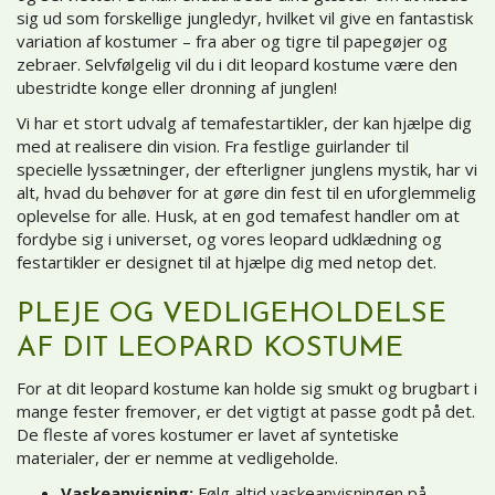
sig ud som forskellige jungledyr, hvilket vil give en fantastisk
variation af kostumer – fra aber og tigre til papegøjer og
zebraer. Selvfølgelig vil du i dit leopard kostume være den
ubestridte konge eller dronning af junglen!
Vi har et stort udvalg af
temafestartikler
, der kan hjælpe dig
med at realisere din vision. Fra festlige guirlander til
specielle lyssætninger, der efterligner junglens mystik, har vi
alt, hvad du behøver for at gøre din fest til en uforglemmelig
oplevelse for alle. Husk, at en god temafest handler om at
fordybe sig i universet, og vores leopard udklædning og
festartikler er designet til at hjælpe dig med netop det.
PLEJE OG VEDLIGEHOLDELSE
AF DIT LEOPARD KOSTUME
For at dit leopard kostume kan holde sig smukt og brugbart i
mange fester fremover, er det vigtigt at passe godt på det.
De fleste af vores kostumer er lavet af syntetiske
materialer, der er nemme at vedligeholde.
Vaskeanvisning:
Følg altid vaskeanvisningen på