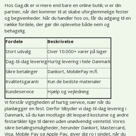
Hos Gag.dk er vi mere end bare en online butik; vi er din
partner, når det kommer til at skabe uforglemmelige fester
og begivenheder. Når du handler hos os, får du adgang til en
række fordele, der gør din oplevelse både nem og
behagelig.
Fordele
Beskrivelse
Stort udvalg
Over 10.000+ varer på lager
Dag-til-dag levering
Hurtig levering i hele Danmark
Sikre betalinger
Dankort, MobilePay m.fl.
Kvalitetsgaranti
Kun de bedste materialer
Kundeservice
Hjælp og vejledning
Vi forstår vigtigheden af hurtig service, især når du
planlægger en fest. Derfor tilbyder vi dag-til-dag levering i
Danmark, så du kan modtage dit leopard kostume og andre
festartikler lige til døren uden unødvendig ventetid. Vores
sikre betalingsmuligheder, herunder Dankort, Mastercard,
Visa, Mobile Pay og Apple Pay, giver dig ro i sindet, når du