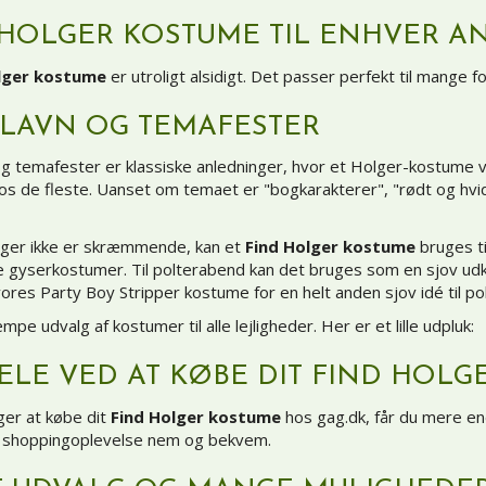
 HOLGER KOSTUME TIL ENHVER A
lger kostume
er utroligt alsidigt. Det passer perfekt til mange 
ELAVN OG TEMAFESTER
g temafester er klassiske anledninger, hvor et Holger-kostume vil
os de fleste. Uanset om temaet er "bogkarakterer", "rødt og hvi
ger ikke er skræmmende, kan et
Find Holger kostume
bruges ti
lle gyserkostumer. Til polterabend kan det bruges som en sjov u
res Party Boy Stripper kostume for en helt anden sjov idé til p
mpe udvalg af kostumer til alle lejligheder. Her er et lille udpluk:
ELE VED AT KØBE DIT FIND HOLG
ger at købe dit
Find Holger kostume
hos gag.dk, får du mere en
n shoppingoplevelse nem og bekvem.