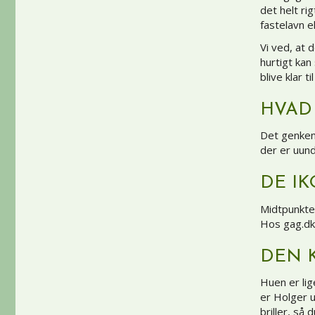
det helt ri
fastelavn el
Vi ved, at 
hurtigt ka
blive klar ti
HVAD
Det genke
der er uund
DE IK
Midtpunkte
Hos gag.dk 
DEN K
Huen er lig
er Holger u
briller, så 