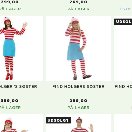
299,00
269,00
PÅ LAGER
PÅ LAGER
1 ST
UDSOL
OLGER 'S SØSTER
FIND HOLGERS SØSTER
FIND H
399,00
299,00
PÅ LAGER
PÅ LAGER
UDSOLGT