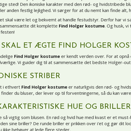
gtige sted! Den ikoniske karakter med den rød- og hvidstribede blu
ler anden festlig lejlighed. Vi sørger for at du nemt kan finde alt, 
det skal være let og bekvemt at handle festudstyr. Derfor har vi s
n sammensætte dit komplette
Find Holger kostume
. Og husk, vi
l festen!
 SKAL ET ÆGTE FIND HOLGER KO
ndelige
Find Holger kostume
er kendt verden over. For at opnå 
værlige. Vi guider dig til at sammensætte det bedste Holger-outf
ONISKE STRIBER
t i ethvert
Find Holger kostume
er naturligvis den rød- og hvid
finder du bluser, der lever op til forventningerne, så du kan vær
ARAKTERISTISKE HUE OG BRILLER
e så vigtig som blusen. En rød og hvid hue med kvast er et must-
den sine briller? De runde briller er prikken over i'et og gør dit l
du ikke behøver at lede flere steder.