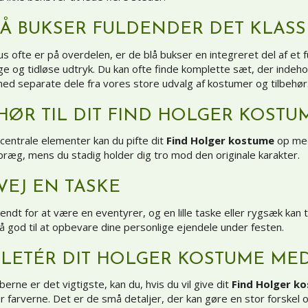
LÅ BUKSER FULDENDER DET KLAS
s ofte er på overdelen, er de blå bukser en integreret del af et 
e og tidløse udtryk. Du kan ofte finde komplette sæt, der indeho
ed separate dele fra vores store udvalg af kostumer og tilbehør
HØR TIL DIT FIND HOLGER KOSTU
entrale elementer kan du pifte dit
Find Holger kostume
op med 
præg, mens du stadig holder dig tro mod den originale karakter.
VEJ EN TASKE
endt for at være en eventyrer, og en lille taske eller rygsæk kan ti
 god til at opbevare dine personlige ejendele under festen.
LETÉR DIT HOLGER KOSTUME MED
berne er det vigtigste, kan du, hvis du vil give dit
Find Holger k
 farverne. Det er de små detaljer, der kan gøre en stor forskel og