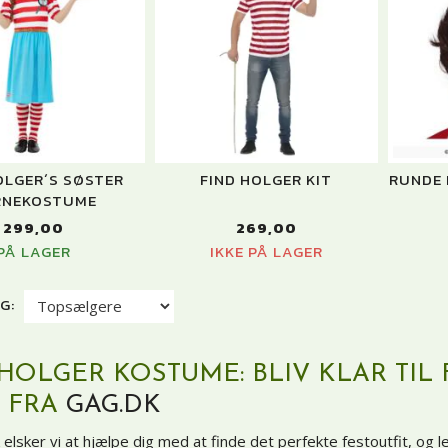
OLGER´S SØSTER
FIND HOLGER KIT
RUNDE 
RNEKOSTUME
299,00
269,00
PÅ LAGER
IKKE PÅ LAGER
G:
HOLGER KOSTUME: BLIV KLAR TIL
 FRA
GAG.DK
elsker vi at hjælpe dig med at finde det perfekte festoutfit, og l