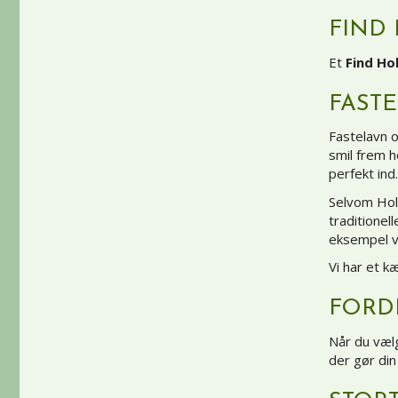
FIND
Et
Find Ho
FAST
Fastelavn o
smil frem h
perfekt ind.
Selvom Hol
traditione
eksempel vo
Vi har et kæ
FORD
Når du væl
der gør di