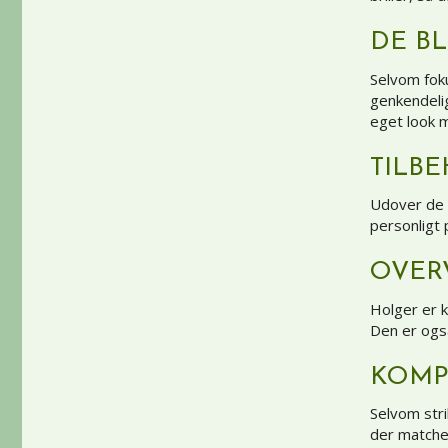
DE B
Selvom foku
genkendelig
eget look m
TILBE
Udover de c
personligt 
OVER
Holger er k
Den er også
KOMP
Selvom stri
der matcher