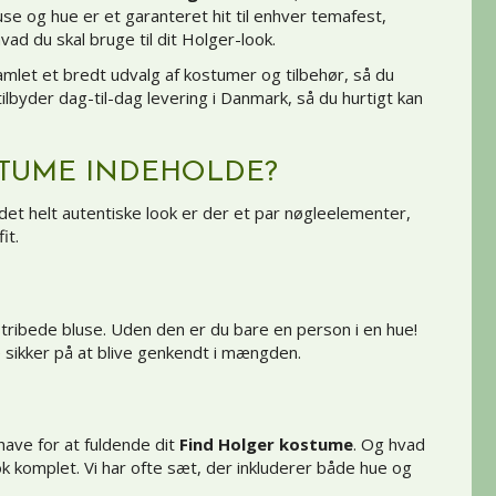
se og hue er et garanteret hit til enhver temafest,
hvad du skal bruge til dit Holger-look.
amlet et bredt udvalg af kostumer og tilbehør, så du
 tilbyder dag-til-dag levering i Danmark, så du hurtigt kan
STUME INDEHOLDE?
det helt autentiske look er der et par nøgleelementer,
it.
stribede bluse. Uden den er du bare en person i en hue!
e sikker på at blive genkendt i mængden.
have for at fuldende dit
Find Holger kostume
. Og hvad
ook komplet. Vi har ofte sæt, der inkluderer både hue og