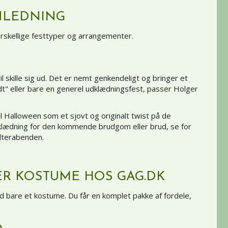
NLEDNING
forskellige festtyper og arrangementer.
 skille sig ud. Det er nemt genkendeligt og bringer et
dt" eller bare en generel udklædningsfest, passer Holger
l Halloween som et sjovt og originalt twist på de
dklædning for den kommende brudgom eller brud, se for
olterabenden.
ER KOSTUME HOS GAG.DK
d bare et kostume. Du får en komplet pakke af fordele,