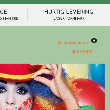
ICE
HURTIG LEVERING
7.00 MAN-FRE
LAGER I DANMARK
0
INDKØBSKURV
LOG IND