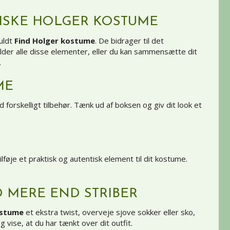
SISKE HOLGER KOSTUME
fuldt
Find Holger kostume
. De bidrager til det
lder alle disse elementer, eller du kan sammensætte dit
.
ME
forskelligt tilbehør. Tænk ud af boksen og giv dit look et
lføje et praktisk og autentisk element til dit kostume.
 MERE END STRIBER
ostume
et ekstra twist, overveje sjove sokker eller sko,
 vise, at du har tænkt over dit outfit.