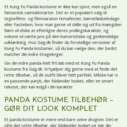
Et Kung Fu Panda kostume er ikke kun sjovt, men også en
fantastisk samtalestarter. Det er et populært valg til
tegnefilms- og filmmaraton temafester, børnefødselsdage
eller Fastelavn, hvor man gerne vil skille sig ud fra mængden.
Børn vil elske at efterligne deres yndlingskarakter, og
voksne vil sætte pris på den humoristiske og genkendelige
udklædning. Hos Gag.dk finder du forskellige versioner af
Kung Fu Panda kostumer, så du kan vælge den, der bedst
matcher din indre Dragekriger.
Giv din indre panda-helt frit løb med et Kung Fu Panda
kostume fra Gag.dk. Vi hjælper dig gerne med at finde det
rette tilbehør, så dit outfit bliver helt perfekt. Måske har vi
en passende paryk, der fuldender looket, eller en smart
rekvisit, der kan indgå i din karakter.
PANDA KOSTUME TILBEHØR –
GØR DIT LOOK KOMPLET
Et panda kostume er mere end bare selve dragten. Det er
ofte det rette tilbehør, der fuldender looket og gør din