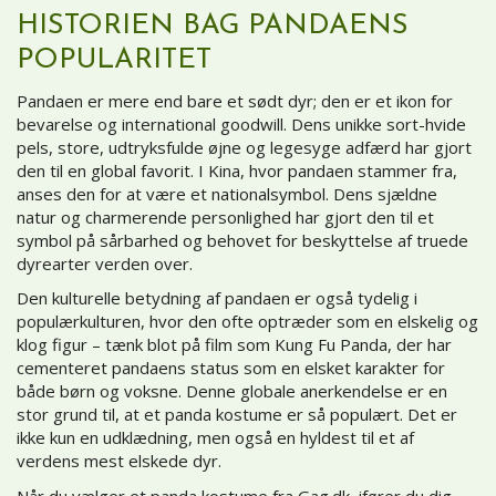
HISTORIEN BAG PANDAENS
POPULARITET
Pandaen er mere end bare et sødt dyr; den er et ikon for
bevarelse og international goodwill. Dens unikke sort-hvide
pels, store, udtryksfulde øjne og legesyge adfærd har gjort
den til en global favorit. I Kina, hvor pandaen stammer fra,
anses den for at være et nationalsymbol. Dens sjældne
natur og charmerende personlighed har gjort den til et
symbol på sårbarhed og behovet for beskyttelse af truede
dyrearter verden over.
Den kulturelle betydning af pandaen er også tydelig i
populærkulturen, hvor den ofte optræder som en elskelig og
klog figur – tænk blot på film som Kung Fu Panda, der har
cementeret pandaens status som en elsket karakter for
både børn og voksne. Denne globale anerkendelse er en
stor grund til, at et panda kostume er så populært. Det er
ikke kun en udklædning, men også en hyldest til et af
verdens mest elskede dyr.
Når du vælger et panda kostume fra Gag.dk, ifører du dig