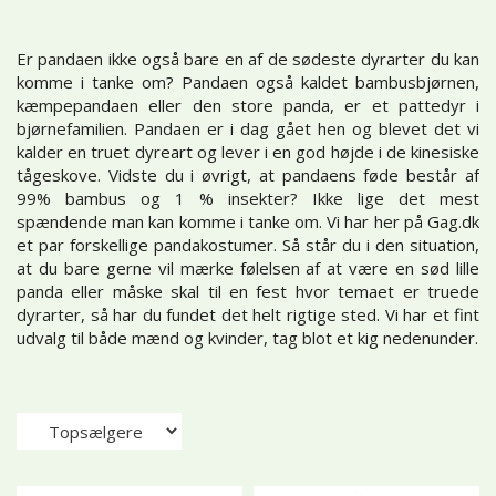
Er pandaen ikke også bare en af de sødeste dyrarter du kan
komme i tanke om? Pandaen også kaldet bambusbjørnen,
kæmpepandaen eller den store panda, er et pattedyr i
bjørnefamilien. Pandaen er i dag gået hen og blevet det vi
kalder en truet dyreart og lever i en god højde i de kinesiske
tågeskove. Vidste du i øvrigt, at pandaens føde består af
99% bambus og 1 % insekter? Ikke lige det mest
spændende man kan komme i tanke om. Vi har her på Gag.dk
et par forskellige pandakostumer. Så står du i den situation,
at du bare gerne vil mærke følelsen af at være en sød lille
panda eller måske skal til en fest hvor temaet er truede
dyrarter, så har du fundet det helt rigtige sted. Vi har et fint
udvalg til både mænd og kvinder, tag blot et kig nedenunder.