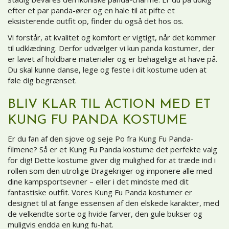
efter et par panda-ører og en hale til at pifte et
eksisterende outfit op, finder du også det hos os.
Vi forstår, at kvalitet og komfort er vigtigt, når det kommer
til udklædning. Derfor udvælger vi kun panda kostumer, der
er lavet af holdbare materialer og er behagelige at have på.
Du skal kunne danse, lege og feste i dit kostume uden at
føle dig begrænset.
BLIV KLAR TIL ACTION MED ET
KUNG FU PANDA KOSTUME
Er du fan af den sjove og seje Po fra Kung Fu Panda-
filmene? Så er et Kung Fu Panda kostume det perfekte valg
for dig! Dette kostume giver dig mulighed for at træde ind i
rollen som den utrolige Dragekriger og imponere alle med
dine kampsportsevner – eller i det mindste med dit
fantastiske outfit. Vores Kung Fu Panda kostumer er
designet til at fange essensen af den elskede karakter, med
de velkendte sorte og hvide farver, den gule bukser og
muligvis endda en kung fu-hat.