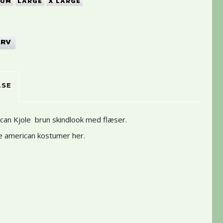
IUM
LARGE
X LARGE
URV
LSE
can Kjole brun skindlook med flæser.
ve american kostumer her
.