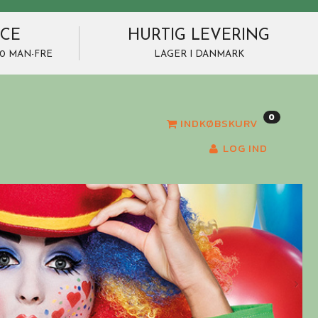
ICE
HURTIG LEVERING
7.00 MAN-FRE
LAGER I DANMARK
0
INDKØBSKURV
LOG IND