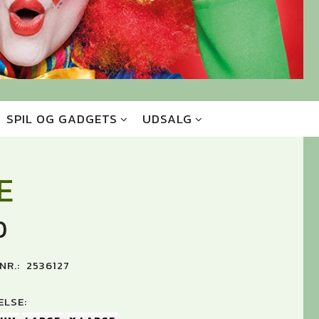
SPIL OG GADGETS
UDSALG
E
0
NR.:
2536127
LSE: