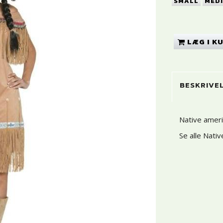
SMALL
MED
LÆG I K
BESKRIVE
Native ameri
Se alle Nati