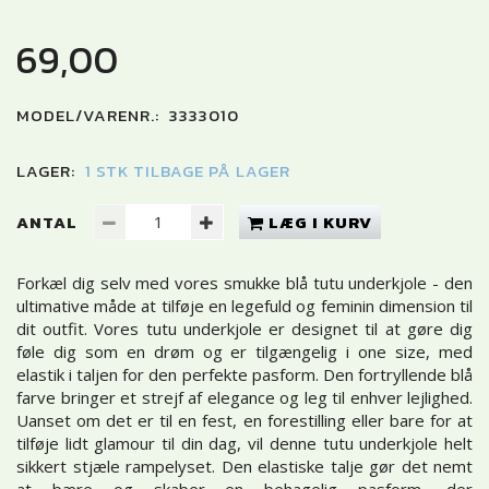
69,00
MODEL/VARENR.:
3333010
LAGER:
1 STK TILBAGE PÅ LAGER
ANTAL
LÆG I KURV
Forkæl dig selv med vores smukke blå tutu underkjole - den
ultimative måde at tilføje en legefuld og feminin dimension til
dit outfit. Vores tutu underkjole er designet til at gøre dig
føle dig som en drøm og er tilgængelig i one size, med
elastik i taljen for den perfekte pasform. Den fortryllende blå
farve bringer et strejf af elegance og leg til enhver lejlighed.
Uanset om det er til en fest, en forestilling eller bare for at
tilføje lidt glamour til din dag, vil denne tutu underkjole helt
sikkert stjæle rampelyset. Den elastiske talje gør det nemt
at bære og skaber en behagelig pasform, der