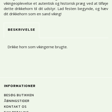
vikingeoplevelse et autentisk og historisk præg ved at tilføje
dette drikkehorn til dit udstyr. Lad festen begynde, og hæv
dit drikkehorn som en sand viking!
BESKRIVELSE
Drikke horn som vikingerne brugte.
INFORMATIONER
BESØG BUTIKKEN
ÅBNINGSTIDER
KONTAKT OS