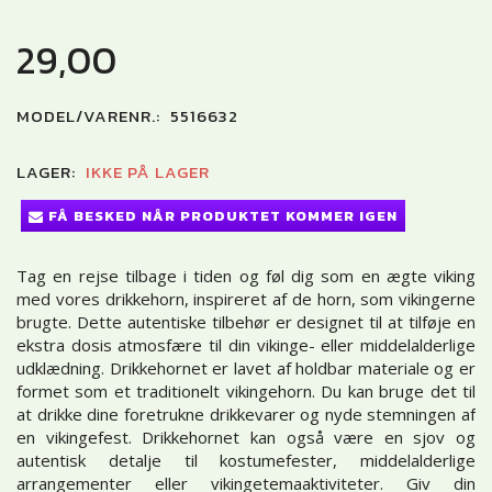
29,00
MODEL/VARENR.:
5516632
LAGER:
IKKE PÅ LAGER
FÅ BESKED NÅR PRODUKTET KOMMER IGEN
Tag en rejse tilbage i tiden og føl dig som en ægte viking
med vores drikkehorn, inspireret af de horn, som vikingerne
brugte. Dette autentiske tilbehør er designet til at tilføje en
ekstra dosis atmosfære til din vikinge- eller middelalderlige
udklædning. Drikkehornet er lavet af holdbar materiale og er
formet som et traditionelt vikingehorn. Du kan bruge det til
at drikke dine foretrukne drikkevarer og nyde stemningen af
en vikingefest. Drikkehornet kan også være en sjov og
autentisk detalje til kostumefester, middelalderlige
arrangementer eller vikingetemaaktiviteter. Giv din