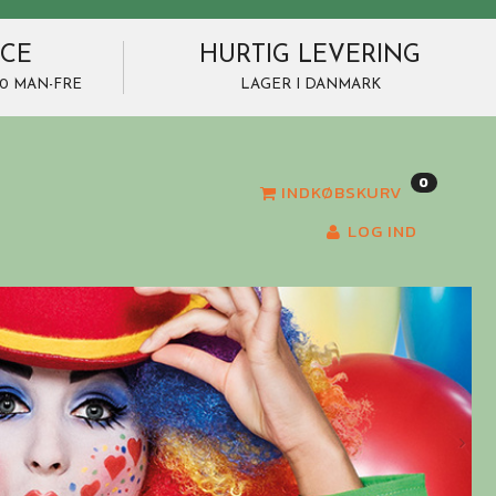
ICE
HURTIG LEVERING
7.00 MAN-FRE
LAGER I DANMARK
0
INDKØBSKURV
LOG IND