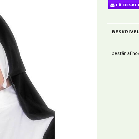
FÅ BESKE
BESKRIVE
består af ho