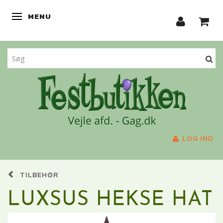
MENU
SKIFTE NAVIGATION
LOG IND
TILBEHØR
LUXSUS HEKSE HAT