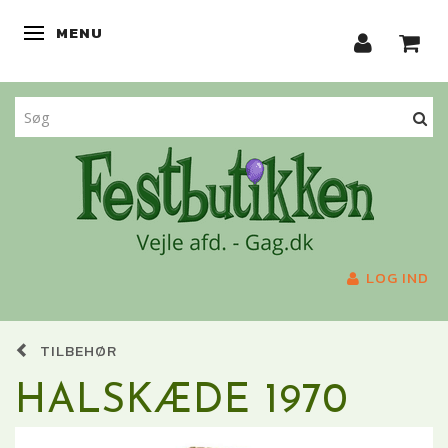
MENU
SKIFTE NAVIGATION
LOG IND
TILBEHØR
HALSKÆDE 1970