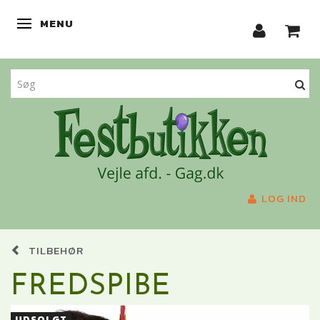
MENU
SKIFTE NAVIGATION
LOG IND
TILBEHØR
FREDSPIBE
UDSOLGT