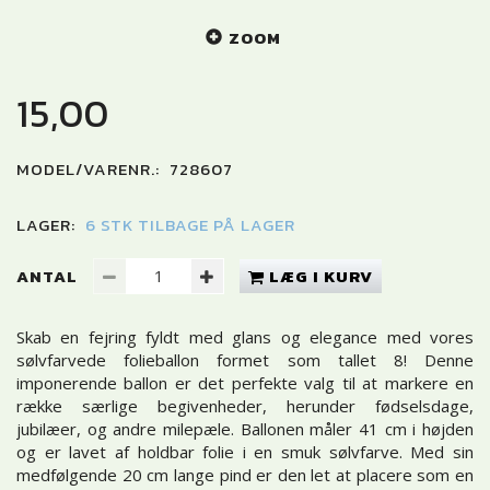
ZOOM
15,00
MODEL/VARENR.:
728607
LAGER:
6 STK TILBAGE PÅ LAGER
ANTAL
LÆG I KURV
Skab en fejring fyldt med glans og elegance med vores
sølvfarvede folieballon formet som tallet 8! Denne
imponerende ballon er det perfekte valg til at markere en
række særlige begivenheder, herunder fødselsdage,
jubilæer, og andre milepæle. Ballonen måler 41 cm i højden
og er lavet af holdbar folie i en smuk sølvfarve. Med sin
medfølgende 20 cm lange pind er den let at placere som en