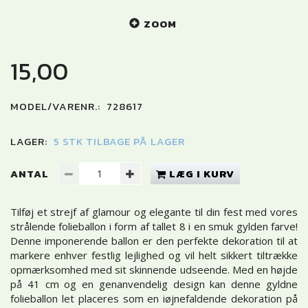
ZOOM
15,00
MODEL/VARENR.:
728617
LAGER:
5 STK TILBAGE PÅ LAGER
ANTAL
LÆG I KURV
Tilføj et strejf af glamour og elegante til din fest med vores
strålende folieballon i form af tallet 8 i en smuk gylden farve!
Denne imponerende ballon er den perfekte dekoration til at
markere enhver festlig lejlighed og vil helt sikkert tiltrække
opmærksomhed med sit skinnende udseende. Med en højde
på 41 cm og en genanvendelig design kan denne gyldne
folieballon let placeres som en iøjnefaldende dekoration på