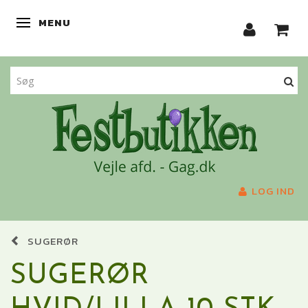
MENU
SKIFTE NAVIGATION
LOG IND
SUGERØR
SUGERØR