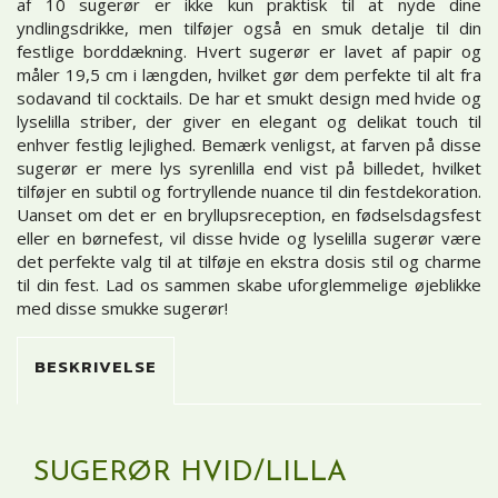
af 10 sugerør er ikke kun praktisk til at nyde dine
yndlingsdrikke, men tilføjer også en smuk detalje til din
festlige borddækning. Hvert sugerør er lavet af papir og
måler 19,5 cm i længden, hvilket gør dem perfekte til alt fra
sodavand til cocktails. De har et smukt design med hvide og
lyselilla striber, der giver en elegant og delikat touch til
enhver festlig lejlighed. Bemærk venligst, at farven på disse
sugerør er mere lys syrenlilla end vist på billedet, hvilket
tilføjer en subtil og fortryllende nuance til din festdekoration.
Uanset om det er en bryllupsreception, en fødselsdagsfest
eller en børnefest, vil disse hvide og lyselilla sugerør være
det perfekte valg til at tilføje en ekstra dosis stil og charme
til din fest. Lad os sammen skabe uforglemmelige øjeblikke
med disse smukke sugerør!
BESKRIVELSE
SUGERØR HVID/LILLA