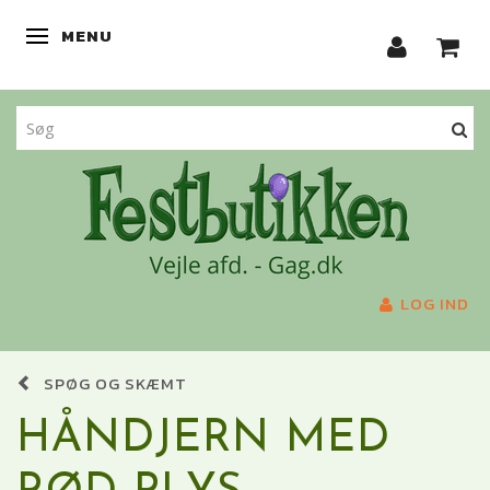
MENU
SKIFTE NAVIGATION
LOG IND
SPØG OG SKÆMT
HÅNDJERN MED