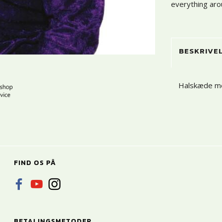
everything ar
BESKRIVE
Halskæde me
FIND OS PÅ
BETALINGSMETODER