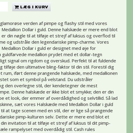
LÆG I KURV
 glamorøse verden af pimpe og flashy stil med vores
edallion Dollar i guld. Denne halskæde er mere end blot
r din nøgle til at tilføje et strejf af luksus og overflod til
me og udstråle den legendariske pimp-charme. Vores
edallion Dollar i guld er designet med øje for
n guldfarvede medallion prydet med et dollar-tegn
igt signal om rigdom og overskud. Perfekt til at fuldende
 tilføje den ultimative bling-faktor til din stil. Forestil dig
 et rum, iført denne prangende halskæde, med medallionen
stet som et symbol på velstand. Du udstråler
og den overlegne stil, der kendetegner de mest
mpe. Denne halskæde er ikke blot et smykke; den er din
abe et look, der emmer af overdådighed og selvtillid. Så lad
 skinne, sæt vores Halskæde med Medallion Dollar i guld
 til at tage scenen med en stil, der er lige så prangende
ariske pimp-kulturen selv. Dette er mere end blot et
in invitation til at tilføje et strejf af luksus til dit pimp-
æle rampelyset med overdådig stil. Cash rules