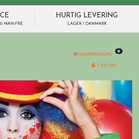
ICE
HURTIG LEVERING
7.00 MAN-FRE
LAGER I DANMARK
0
INDKØBSKURV
LOG IND