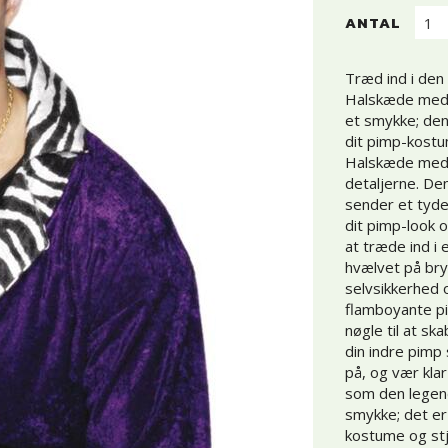
ANTAL
Træd ind i den
Halskæde med M
et smykke; den e
dit pimp-kostu
Halskæde med M
detaljerne. De
sender et tydel
dit pimp-look og
at træde ind i
hvælvet på bry
selvsikkerhed 
flamboyante pi
nøgle til at sk
din indre pimp
på, og vær klar
som den legend
smykke; det er d
kostume og stj