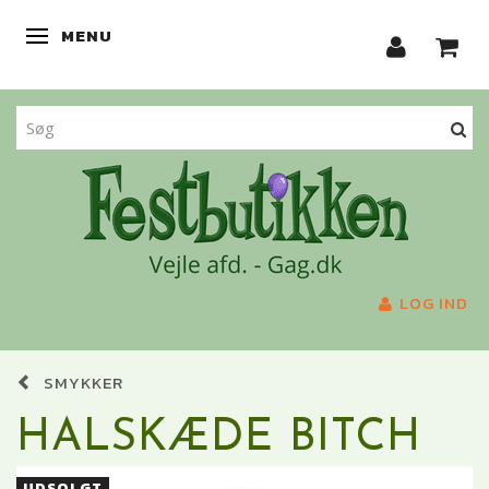
MENU
SKIFTE NAVIGATION
LOG IND
SMYKKER
HALSKÆDE BITCH
UDSOLGT