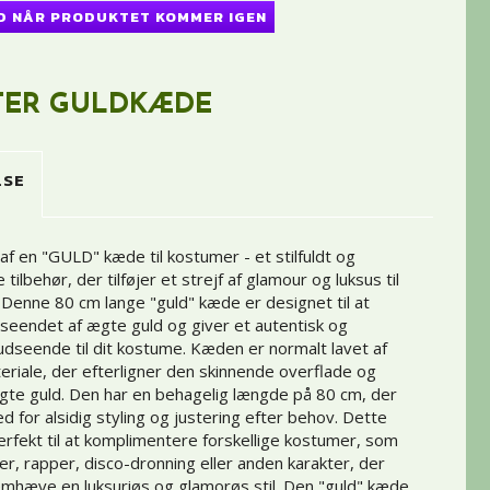
D NÅR PRODUKTET KOMMER IGEN
TER GULDKÆDE
LSE
af en "GULD" kæde til kostumer - et stilfuldt og
 tilbehør, der tilføjer et strejf af glamour og luksus til
 Denne 80 cm lange "guld" kæde er designet til at
dseendet af ægte guld og giver et autentisk og
 udseende til dit kostume. Kæden er normalt lavet af
eriale, der efterligner den skinnende overflade og
te guld. Den har en behagelig længde på 80 cm, der
d for alsidig styling og justering efter behov. Dette
perfekt til at komplimentere forskellige kostumer, som
er, rapper, disco-dronning eller anden karakter, der
emhæve en luksuriøs og glamorøs stil. Den "guld" kæde