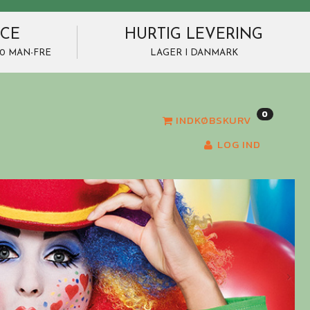
ICE
HURTIG LEVERING
7.00 MAN-FRE
LAGER I DANMARK
0
INDKØBSKURV
LOG IND