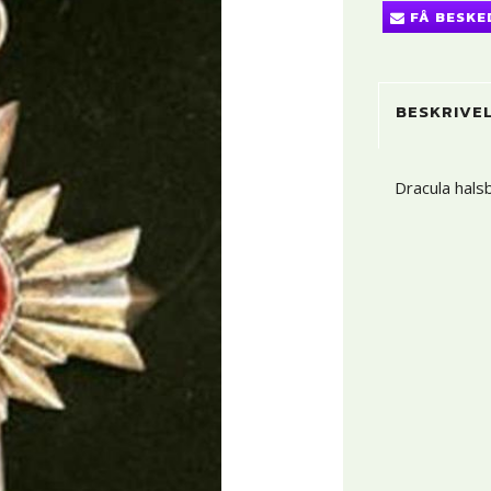
FÅ BESKE
BESKRIVE
Dracula hals