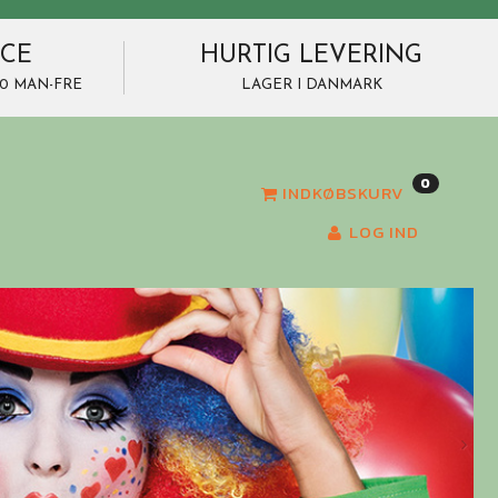
ICE
HURTIG LEVERING
7.00 MAN-FRE
LAGER I DANMARK
0
INDKØBSKURV
LOG IND