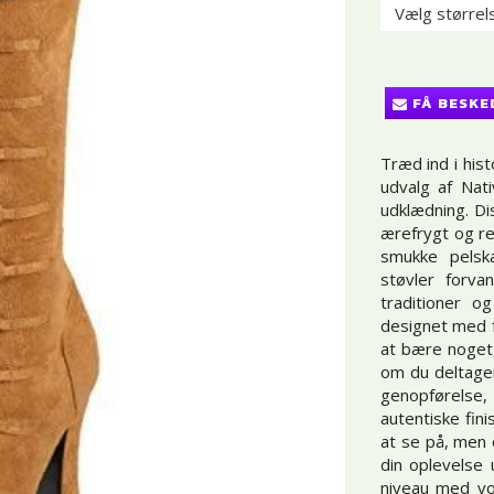
FÅ BESKE
Træd ind i his
udvalg af Nati
udklædning. Di
ærefrygt og re
smukke pelsk
støvler forva
traditioner o
designet med f
at bære noget,
om du deltager 
genopførelse,
autentiske fini
at se på, men 
din oplevelse 
niveau med vo