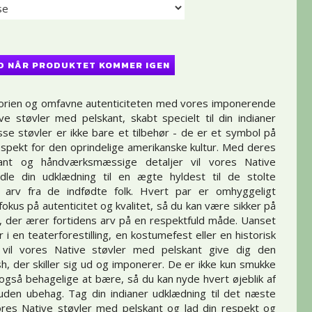
D NÅR PRODUKTET KOMMER IGEN
torien og omfavne autenticiteten med vores imponerende
ve støvler med pelskant, skabt specielt til din indianer
sse støvler er ikke bare et tilbehør - de er et symbol på
spekt for den oprindelige amerikanske kultur. Med deres
ant og håndværksmæssige detaljer vil vores Native
ndle din udklædning til en ægte hyldest til de stolte
g arv fra de indfødte folk. Hvert par er omhyggeligt
okus på autenticitet og kvalitet, så du kan være sikker på
 der ærer fortidens arv på en respektfuld måde. Uanset
i en teaterforestilling, en kostumefest eller en historisk
 vil vores Native støvler med pelskant give dig den
sh, der skiller sig ud og imponerer. De er ikke kun smukke
også behagelige at bære, så du kan nyde hvert øjeblik af
uden ubehag. Tag din indianer udklædning til det næste
res Native støvler med pelskant og lad din respekt og