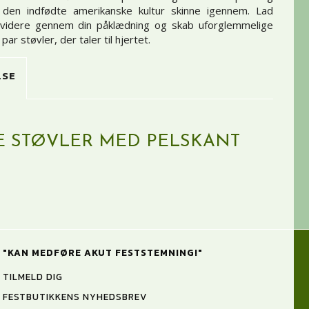
 den indfødte amerikanske kultur skinne igennem. Lad
e videre gennem din påklædning og skab uforglemmelige
ar støvler, der taler til hjertet.
LSE
E STØVLER MED PELSKANT
"KAN MEDFØRE AKUT FESTSTEMNING!"
TILMELD DIG
FESTBUTIKKENS NYHEDSBREV