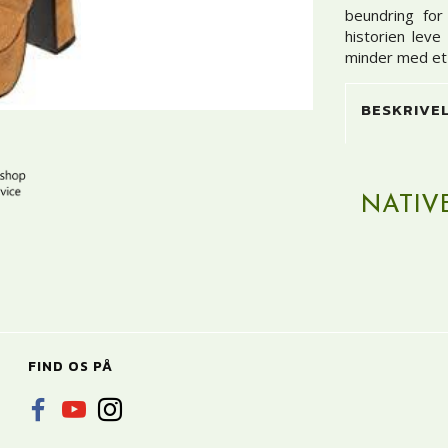
beundring for
historien lev
minder med et p
BESKRIVE
NATIV
FIND OS PÅ