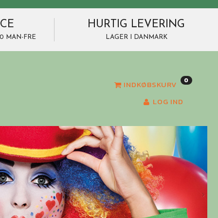
ICE
HURTIG LEVERING
7.00 MAN-FRE
LAGER I DANMARK
0
INDKØBSKURV
LOG IND