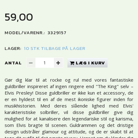
59,00
MODEL/VARENR.:
3329157
LAGER:
10 STK TILBAGE PÅ LAGER
ANTAL
LÆG I KURV
Gør dig klar til at rocke og rul med vores fantastiske
guldbriller inspireret af ingen ringere end "The King" selv –
Elvis Presley! Disse guldbriller er ikke kun et accessory, de
er en hyldest til en af de mest ikoniske figurer inden for
musikhistorien. Med deres slående lighed med Elvis'
karakteristiske solbriller, vil disse guldbriller give dig
mulighed for at kanalisere den legendariske stil og karisma,
som Elvis bragte til scenen. Guldrammen og det dristige
design udstråler glamour og attitude, og de er skabt til at
tage dit outfit til det næste niveau. Uanset om du klæder dig