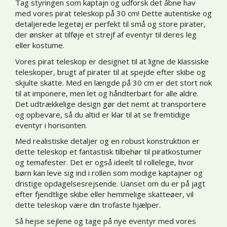
Tag styringen som kaptajn og udforsk det åbne hav
med vores pirat teleskop på 30 cm! Dette autentiske og
detaljerede legetøj er perfekt til små og store pirater,
der ønsker at tilføje et strejf af eventyr til deres leg
eller kostume.
Vores pirat teleskop er designet til at ligne de klassiske
teleskoper, brugt af pirater til at spejde efter skibe og
skjulte skatte. Med en længde på 30 cm er det stort nok
til at imponere, men let og håndterbart for alle aldre.
Det udtrækkelige design gør det nemt at transportere
og opbevare, så du altid er klar til at se fremtidige
eventyr i horisonten.
Med realistiske detaljer og en robust konstruktion er
dette teleskop et fantastisk tilbehør til piratkostumer
og temafester. Det er også ideelt til rollelege, hvor
børn kan leve sig ind i rollen som modige kaptajner og
dristige opdagelsesrejsende. Uanset om du er på jagt
efter fjendtlige skibe eller hemmelige skatteøer, vil
dette teleskop være din trofaste hjælper.
Så hejse sejlene og tage på nye eventyr med vores