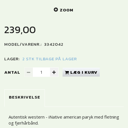
ZOOM
239,00
MODEL/VARENR.:
3342042
LAGER:
2 STK TILBAGE PÅ LAGER
ANTAL
LÆG I KURV
BESKRIVELSE
Autentisk western - iNative american paryk med fletning
og fjerhårbånd.