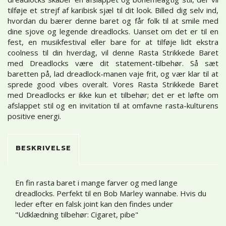
tilføje et strejf af karibisk sjæl til dit look. Billed dig selv ind,
hvordan du bærer denne baret og får folk til at smile med
dine sjove og legende dreadlocks. Uanset om det er til en
fest, en musikfestival eller bare for at tilføje lidt ekstra
coolness til din hverdag, vil denne Rasta Strikkede Baret
med Dreadlocks være dit statement-tilbehør. Så sæt
baretten på, lad dreadlock-manen vaje frit, og vær klar til at
sprede good vibes overalt. Vores Rasta Strikkede Baret
med Dreadlocks er ikke kun et tilbehør; det er et løfte om
afslappet stil og en invitation til at omfavne rasta-kulturens
positive energi.
BESKRIVELSE
En fin rasta baret i mange farver og med lange
dreadlocks. Perfekt til en Bob Marley wannabe. Hvis du
leder efter en falsk joint kan den findes under
"Udklædning tilbehør: Cigaret, pibe"