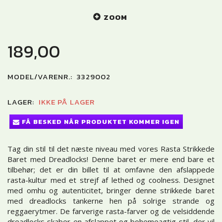
ZOOM
189,00
MODEL/VARENR.:
3329002
LAGER:
IKKE PÅ LAGER
FÅ BESKED NÅR PRODUKTET KOMMER IGEN
Tag din stil til det næste niveau med vores Rasta Strikkede
Baret med Dreadlocks! Denne baret er mere end bare et
tilbehør; det er din billet til at omfavne den afslappede
rasta-kultur med et strejf af lethed og coolness. Designet
med omhu og autenticitet, bringer denne strikkede baret
med dreadlocks tankerne hen på solrige strande og
reggaerytmer. De farverige rasta-farver og de velsiddende
dreadlocks skaber en afslappet og bohemeagtig stil, der vil