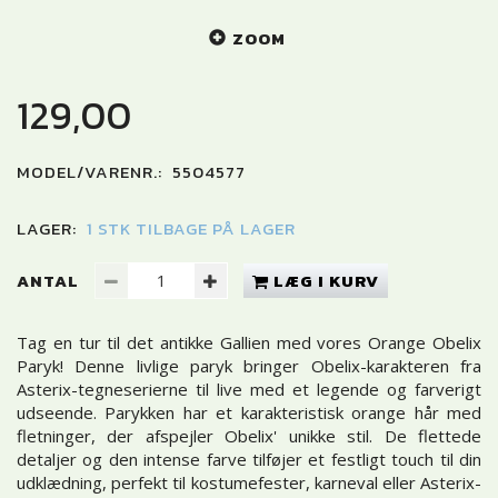
ZOOM
129,00
MODEL/VARENR.:
5504577
LAGER:
1 STK TILBAGE PÅ LAGER
ANTAL
LÆG I KURV
Tag en tur til det antikke Gallien med vores Orange Obelix
Paryk! Denne livlige paryk bringer Obelix-karakteren fra
Asterix-tegneserierne til live med et legende og farverigt
udseende. Parykken har et karakteristisk orange hår med
fletninger, der afspejler Obelix' unikke stil. De flettede
detaljer og den intense farve tilføjer et festligt touch til din
udklædning, perfekt til kostumefester, karneval eller Asterix-