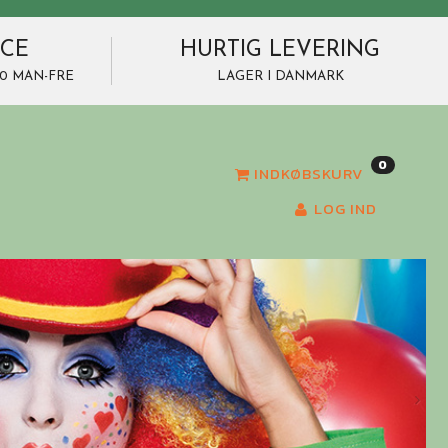
ICE
HURTIG LEVERING
7.00 MAN-FRE
LAGER I DANMARK
0
INDKØBSKURV
LOG IND