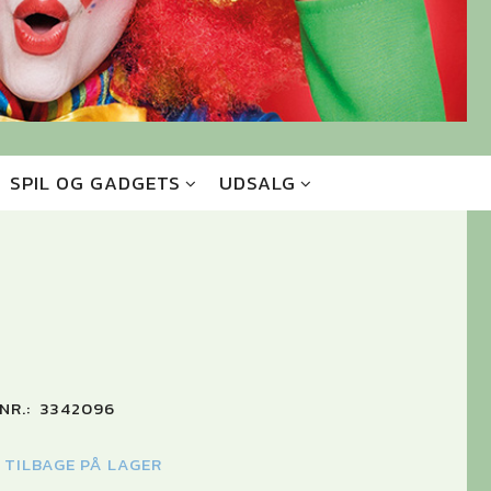
SPIL OG GADGETS
UDSALG
0
NR.:
3342096
K TILBAGE PÅ LAGER