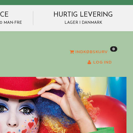
ICE
HURTIG LEVERING
7.00 MAN-FRE
LAGER I DANMARK
0
INDKØBSKURV
LOG IND