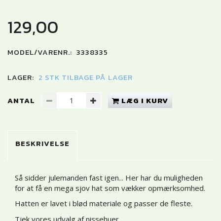
129,00
MODEL/VARENR.:
3338335
LAGER:
2 STK TILBAGE PÅ LAGER
ANTAL
LÆG I KURV
BESKRIVELSE
Så sidder julemanden fast igen... Her har du muligheden
for at få en mega sjov hat som vækker opmærksomhed.
Hatten er lavet i blød materiale og passer de fleste.
Tjek vores udvalg af nissehuer
.