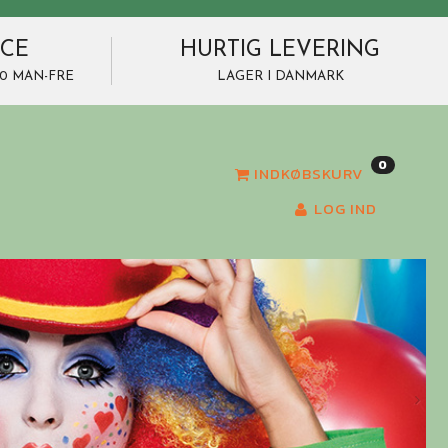
ICE
HURTIG LEVERING
7.00 MAN-FRE
LAGER I DANMARK
0
INDKØBSKURV
LOG IND