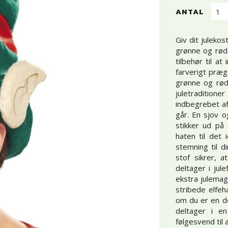
ANTAL
Giv dit juleko
grønne og rød
tilbehør til a
farverigt præg
grønne og rød
juletraditio
indbegrebet af
går. En sjov o
stikker ud på 
haten til det 
stemning til d
stof sikrer,
deltager i jul
ekstra julemag
stribede elfeh
om du er en de
deltager i en
følgesvend til 