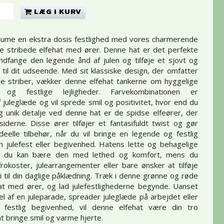
LÆG I KURV
stume en ekstra dosis festlighed med vores charmerende
e stribede elfehat med ører. Denne hat er det perfekte
t indfange den legende ånd af julen og tilføje et sjovt og
 til dit udseende. Med sit klassiske design, der omfatter
e striber, vækker denne elfehat tankerne om hyggelige
ner og festlige lejligheder. Farvekombinationen er
 juleglæde og vil sprede smil og positivitet, hvor end du
g unik detalje ved denne hat er de spidse elfeører, der
siderne. Disse ører tilføjer et fantasifuldt twist og gør
ideelle tilbehør, når du vil bringe en legende og festlig
in julefest eller begivenhed. Hatens lette og behagelige
 at du kan bære den med lethed og komfort, mens du
efrokoster, julearrangementer eller bare ønsker at tilføje
i til din daglige påklædning. Træk i denne grønne og røde
at med ører, og lad julefestlighederne begynde. Uanset
l af en juleparade, spreader juleglæde på arbejdet eller
 festlig begivenhed, vil denne elfehat være din tro
at bringe smil og varme hjerte.