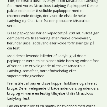
Tilføj en ekstra dosis eventyr til din Miraculous Ladybug-
fest med vores Miraculous Ladybug Papkopper! Denne
pakke indeholder 8 stilfulde papkopper med et
charmerende design, der viser de elskede helte
Ladybug og Chat Noir fra den populære Miraculous-
serie.
Disse papkopper har en kapacitet på 200 ml, hvilket gør
dem perfekte til servering af en række drikkevarer,
herunder juice, sodavand eller kolde forfriskninger på
din fest.
Med deres levende billeder af Ladybug vil disse
papkopper være en hit blandt både børn og voksne fans
af serien. De er velegnede til enhver Miraculous
Ladybug-temafest, børnefødselsdag eller
superheltebegivenhed.
Fremstillet af pap er disse kopper holdbare og sikre at
bruge. De er velegnede til både indendørs og udendørs
brug og vil være en festlig tilføjelse til din Miraculous
Ladybug-fest.
Lad din fest blive til en magisk begivenhed med vores