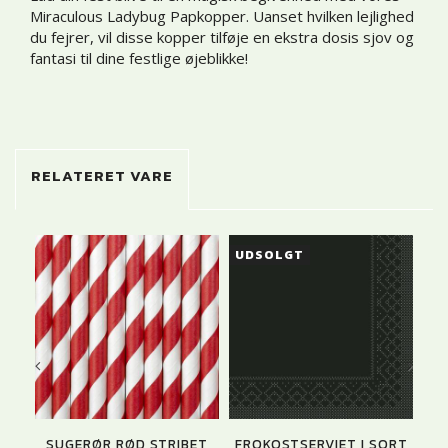
Miraculous Ladybug Papkopper. Uanset hvilken lejlighed
du fejrer, vil disse kopper tilføje en ekstra dosis sjov og
fantasi til dine festlige øjeblikke!
RELATERET VARE
UDSOLGT
SUGERØR RØD STRIBET
FROKOSTSERVIET I SORT
FL