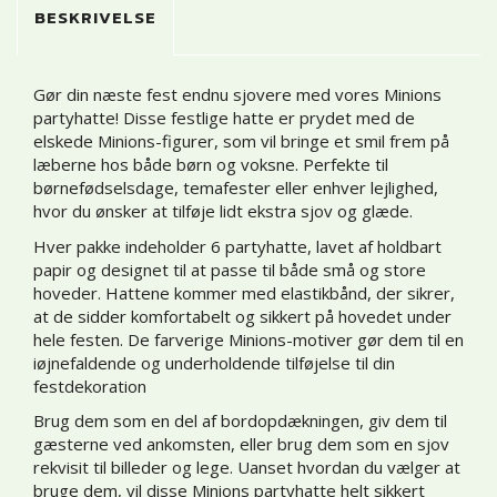
BESKRIVELSE
Gør din næste fest endnu sjovere med vores Minions
partyhatte! Disse festlige hatte er prydet med de
elskede Minions-figurer, som vil bringe et smil frem på
læberne hos både børn og voksne. Perfekte til
børnefødselsdage, temafester eller enhver lejlighed,
hvor du ønsker at tilføje lidt ekstra sjov og glæde.
Hver pakke indeholder 6 partyhatte, lavet af holdbart
papir og designet til at passe til både små og store
hoveder. Hattene kommer med elastikbånd, der sikrer,
at de sidder komfortabelt og sikkert på hovedet under
hele festen. De farverige Minions-motiver gør dem til en
iøjnefaldende og underholdende tilføjelse til din
festdekoration
Brug dem som en del af bordopdækningen, giv dem til
gæsterne ved ankomsten, eller brug dem som en sjov
rekvisit til billeder og lege. Uanset hvordan du vælger at
bruge dem, vil disse Minions partyhatte helt sikkert