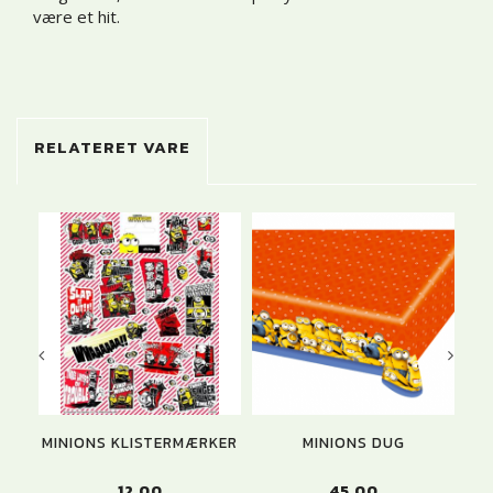
være et hit.
RELATERET VARE
MINIONS KLISTERMÆRKER
MINIONS DUG
MI
12,00
45,00