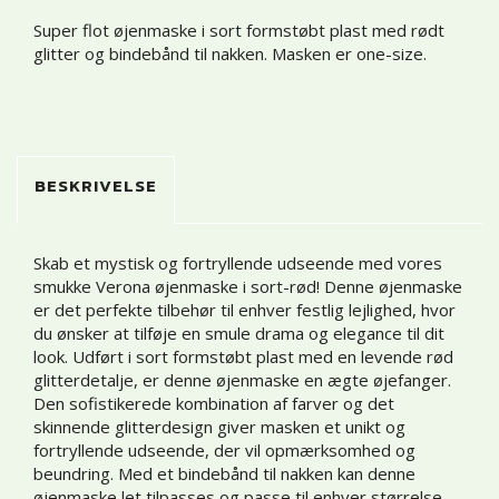
Super flot øjenmaske i sort formstøbt plast med rødt
glitter og bindebånd til nakken. Masken er one-size.
BESKRIVELSE
Skab et mystisk og fortryllende udseende med vores
smukke Verona øjenmaske i sort-rød! Denne øjenmaske
er det perfekte tilbehør til enhver festlig lejlighed, hvor
du ønsker at tilføje en smule drama og elegance til dit
look. Udført i sort formstøbt plast med en levende rød
glitterdetalje, er denne øjenmaske en ægte øjefanger.
Den sofistikerede kombination af farver og det
skinnende glitterdesign giver masken et unikt og
fortryllende udseende, der vil opmærksomhed og
beundring. Med et bindebånd til nakken kan denne
øjenmaske let tilpasses og passe til enhver størrelse,