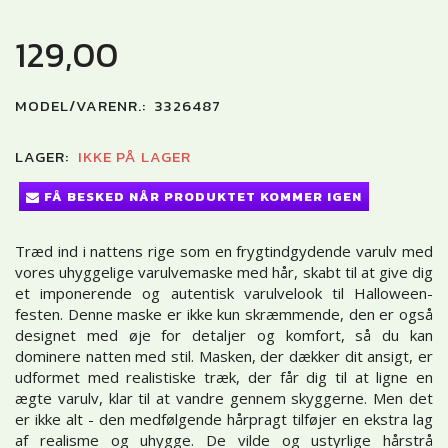
129,00
MODEL/VARENR.:
3326487
LAGER:
IKKE PÅ LAGER
FÅ BESKED NÅR PRODUKTET KOMMER IGEN
Træd ind i nattens rige som en frygtindgydende varulv med
vores uhyggelige varulvemaske med hår, skabt til at give dig
et imponerende og autentisk varulvelook til Halloween-
festen. Denne maske er ikke kun skræmmende, den er også
designet med øje for detaljer og komfort, så du kan
dominere natten med stil. Masken, der dækker dit ansigt, er
udformet med realistiske træk, der får dig til at ligne en
ægte varulv, klar til at vandre gennem skyggerne. Men det
er ikke alt - den medfølgende hårpragt tilføjer en ekstra lag
af realisme og uhygge. De vilde og ustyrlige hårstrå