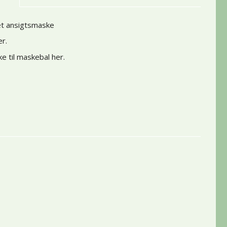
et ansigtsmaske
er
.
ke til maskebal her
.