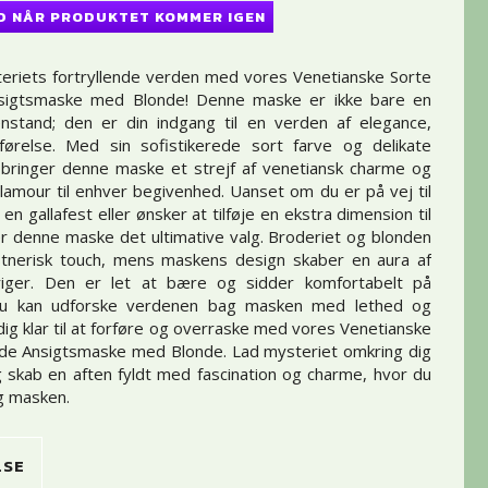
D NÅR PRODUKTET KOMMER IGEN
eriets fortryllende verden med vores Venetianske Sorte
sigtsmaske med Blonde! Denne maske er ikke bare en
nstand; den er din indgang til en verden af elegance,
førelse. Med sin sofistikerede sort farve og delikate
 bringer denne maske et strejf af venetiansk charme og
mour til enhver begivenhed. Uanset om du er på vej til
n gallafest eller ønsker at tilføje en ekstra dimension til
 er denne maske det ultimative valg. Broderiet og blonden
nstnerisk touch, mens maskens design skaber en aura af
riger. Den er let at bære og sidder komfortabelt på
 du kan udforske verdenen bag masken med lethed og
dig klar til at forføre og overraske med vores Venetianske
de Ansigtsmaske med Blonde. Lad mysteriet omkring dig
g skab en aften fyldt med fascination og charme, hvor du
ag masken.
LSE