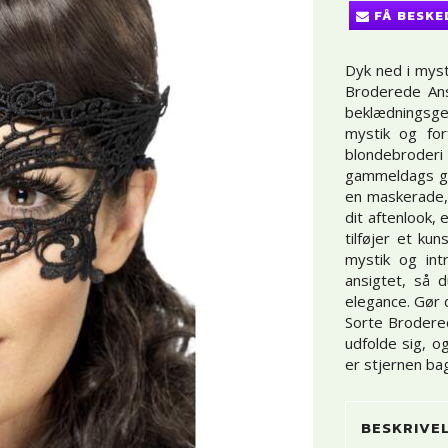
FÅ BESKE
Dyk ned i myst
Broderede An
beklædningsge
mystik og for
blondebroderi
gammeldags gla
en maskerade, e
dit aftenlook,
tilføjer et ku
mystik og int
ansigtet, så
elegance. Gør 
Sorte Brodere
udfolde sig, o
er stjernen b
BESKRIVE