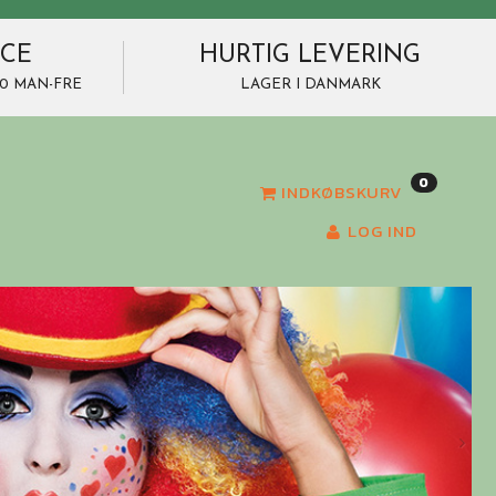
ICE
HURTIG LEVERING
7.00 MAN-FRE
LAGER I DANMARK
0
INDKØBSKURV
LOG IND