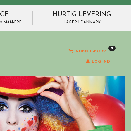
ICE
HURTIG LEVERING
7.00 MAN-FRE
LAGER I DANMARK
0
INDKØBSKURV
LOG IND