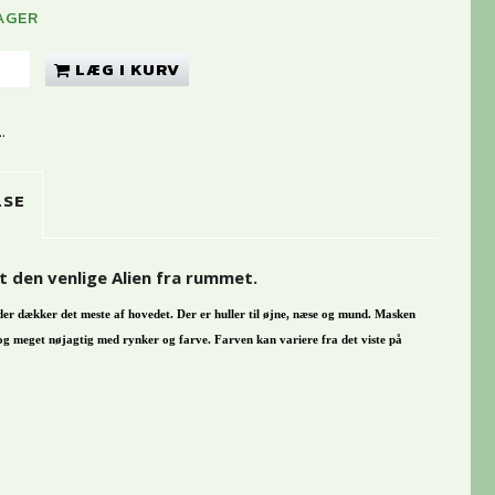
AGER
LÆG I KURV
.
LSE
t den venlige Alien fra rummet.
der dækker det meste af hovedet. Der er huller til øjne, næse og mund. Masken
 og meget nøjagtig med rynker og farve. Farven kan variere fra det viste på