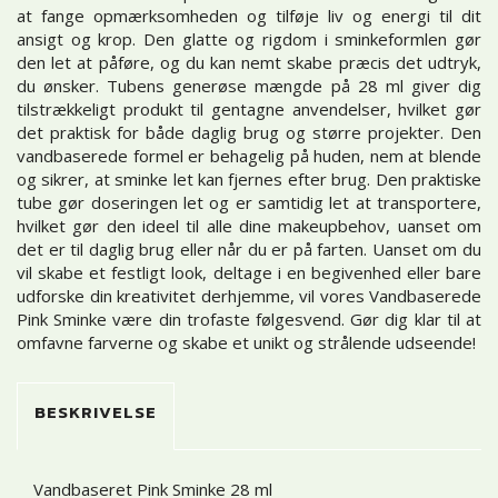
at fange opmærksomheden og tilføje liv og energi til dit
ansigt og krop. Den glatte og rigdom i sminkeformlen gør
den let at påføre, og du kan nemt skabe præcis det udtryk,
du ønsker. Tubens generøse mængde på 28 ml giver dig
tilstrækkeligt produkt til gentagne anvendelser, hvilket gør
det praktisk for både daglig brug og større projekter. Den
vandbaserede formel er behagelig på huden, nem at blende
og sikrer, at sminke let kan fjernes efter brug. Den praktiske
tube gør doseringen let og er samtidig let at transportere,
hvilket gør den ideel til alle dine makeupbehov, uanset om
det er til daglig brug eller når du er på farten. Uanset om du
vil skabe et festligt look, deltage i en begivenhed eller bare
udforske din kreativitet derhjemme, vil vores Vandbaserede
Pink Sminke være din trofaste følgesvend. Gør dig klar til at
omfavne farverne og skabe et unikt og strålende udseende!
BESKRIVELSE
Vandbaseret Pink Sminke 28 ml