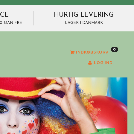
ICE
HURTIG LEVERING
7.00 MAN-FRE
LAGER I DANMARK
0
INDKØBSKURV
LOG IND