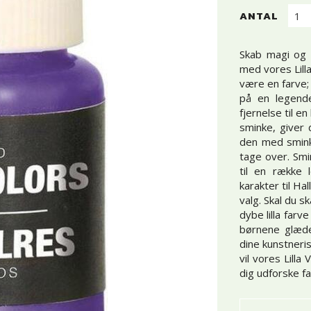
ANTAL
Skab magi og ti
med vores Lill
være en farve; 
på en legend
fjernelse til e
sminke, giver 
den med sminke
tage over. Smin
til en række 
karakter til H
valg. Skal du s
dybe lilla far
børnene glæde
dine kunstneris
vil vores Lilla
dig udforske f