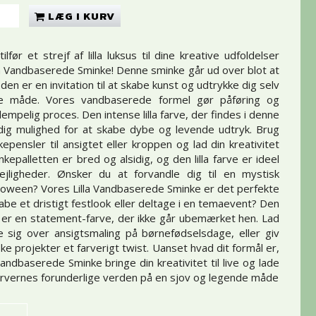
LÆG I KURV
lfør et strejf af lilla luksus til dine kreative udfoldelser
a Vandbaserede Sminke! Denne sminke går ud over blot at
den er en invitation til at skabe kunst og udtrykke dig selv
e måde. Vores vandbaserede formel gør påføring og
n lempelig proces. Den intense lilla farve, der findes i denne
dig mulighed for at skabe dybe og levende udtryk. Brug
pensler til ansigtet eller kroppen og lad din kreativitet
kepalletten er bred og alsidig, og den lilla farve er ideel
lejligheder. Ønsker du at forvandle dig til en mystisk
alloween? Vores Lilla Vandbaserede Sminke er det perfekte
kabe et dristigt festlook eller deltage i en temaevent? Den
ve er en statement-farve, der ikke går ubemærket hen. Lad
 sig over ansigtsmaling på børnefødselsdage, eller giv
ke projekter et farverigt twist. Uanset hvad dit formål er,
 Vandbaserede Sminke bringe din kreativitet til live og lade
arvernes forunderlige verden på en sjov og legende måde