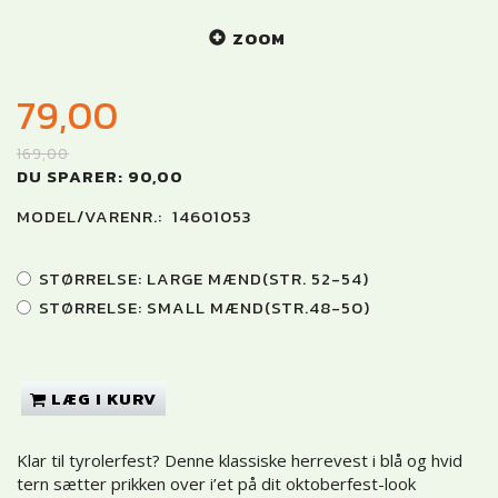
ZOOM
79,00
169,00
DU SPARER:
90,00
MODEL/VARENR.:
14601053
STØRRELSE:
LARGE MÆND(STR. 52-54)
STØRRELSE:
SMALL MÆND(STR.48-50)
LÆG I KURV
Klar til tyrolerfest? Denne klassiske herrevest i blå og hvid
tern sætter prikken over i’et på dit oktoberfest-look