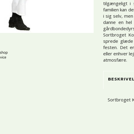
tilgængeligt 
familien kan d
i sig selv, me
danne en hel
gårdbondedyr
Sortbroget Ko
sprede glæde 
festen. Det e
eller enhver le
atmosfære.
BESKRIVE
Sortbroget 