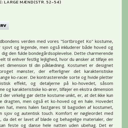
E:
LARGE MÆND(STR. 52-54)
URV
rdbondens verden med vores "Sortbroget Ko" kostume,
er sjovt og legende, men også inkluderer både hoved og
ve dig den fulde bondegårdsoplevelse. Dette charmerende
lt til enhver festlig lejlighed, hvor du ønsker at tilføje en
tet dimension til din påklædning. Kostumet er designet
roget mønster, der efterligner det karakteristiske
nge ko-racer. De kontrasterende sorte og hvide pletter
listisk effekt, og detaljerne på ko-hovedet, såsom
ne og karakteristiske ko-ører, tilføjer en ekstra dimension
 der virkelig gør dette kostume unikt, er, at det ikke kun
lve dragten, men også et ko-hoved og en hale. Hovedet
en hat, mens halen fastgøres til bagsiden af kostumet,
 en sjov og autentisk touch. Komfort er nøgleordet med
 da det er lavet af bløde og behagelige materialer, der
 kan feste og danse hele natten uden ubehag. Det er