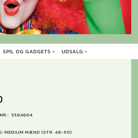
SPIL OG GADGETS
UDSALG
0
NR.:
5584604
E:
MEDIUM MÆND (STR. 48-50)