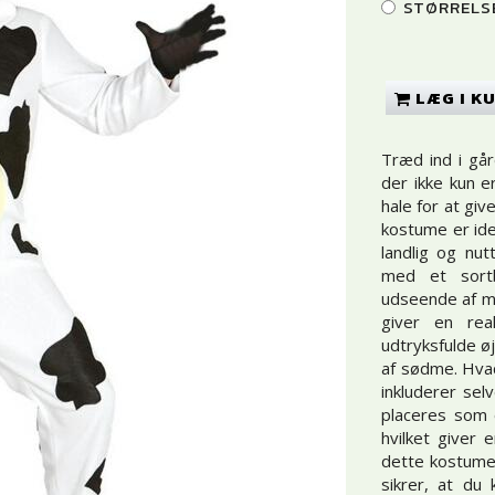
STØRRELS
LÆG I K
Træd ind i gå
der ikke kun 
hale for at gi
kostume er idee
landlig og nut
med et sortb
udseende af ma
giver en rea
udtryksfulde øj
af sødme. Hvad
inkluderer se
placeres som 
hvilket giver
dette kostume,
sikrer, at du