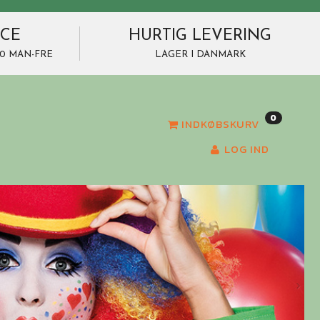
ICE
HURTIG LEVERING
7.00 MAN-FRE
LAGER I DANMARK
0
INDKØBSKURV
LOG IND