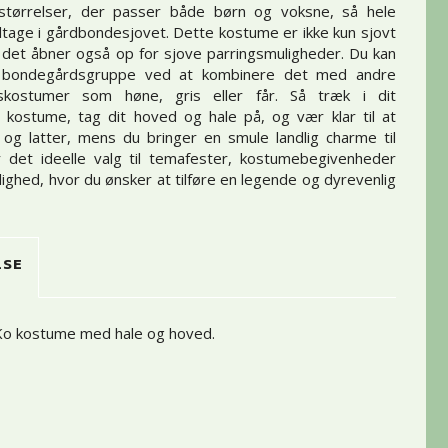
i størrelser, der passer både børn og voksne, så hele
eltage i gårdbondesjovet. Dette kostume er ikke kun sjovt
n det åbner også op for sjove parringsmuligheder. Du kan
 bondegårdsgruppe ved at kombinere det med andre
skostumer som høne, gris eller får. Så træk i dit
 kostume, tag dit hoved og hale på, og vær klar til at
og latter, mens du bringer en smule landlig charme til
r det ideelle valg til temafester, kostumebegivenheder
jlighed, hvor du ønsker at tilføre en legende og dyrevenlig
LSE
Ko kostume med hale og hoved.