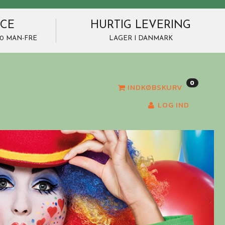
ICE
HURTIG LEVERING
7.00 MAN-FRE
LAGER I DANMARK
0
INDKØBSKURV
LOG IND