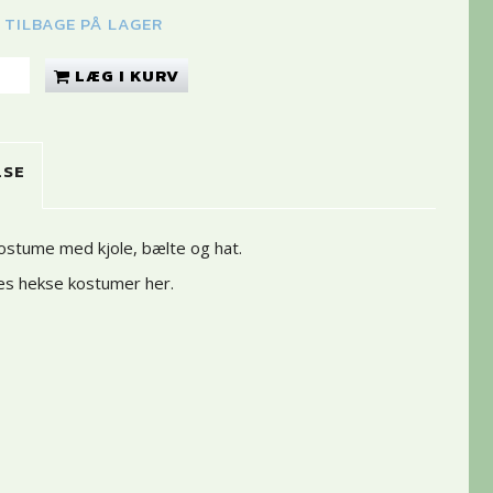
K TILBAGE PÅ LAGER
LÆG I KURV
LSE
ostume med kjole, bælte og hat.
res hekse kostumer her
.