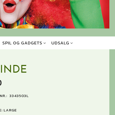
SPIL OG GADGETS
UDSALG
VINDE
0
NR.:
3343503L
E:
LARGE