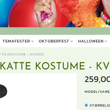
TEMAFESTER
OKTOBERFEST
HALLOWEEN
TTE KOSTUME - KVINDE
KATTE KOSTUME - K
259,0
MODEL/VARE
STØRRELS