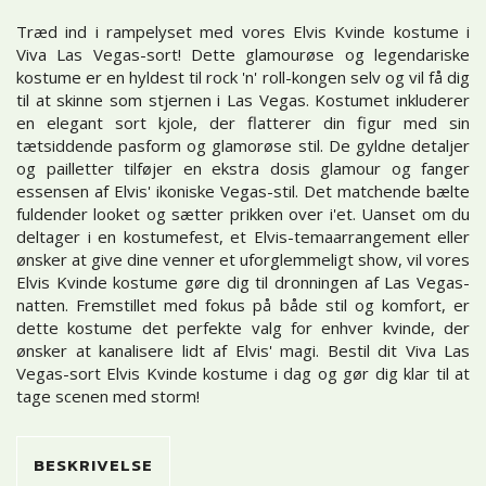
Træd ind i rampelyset med vores Elvis Kvinde kostume i
Viva Las Vegas-sort! Dette glamourøse og legendariske
kostume er en hyldest til rock 'n' roll-kongen selv og vil få dig
til at skinne som stjernen i Las Vegas. Kostumet inkluderer
en elegant sort kjole, der flatterer din figur med sin
tætsiddende pasform og glamorøse stil. De gyldne detaljer
og pailletter tilføjer en ekstra dosis glamour og fanger
essensen af Elvis' ikoniske Vegas-stil. Det matchende bælte
fuldender looket og sætter prikken over i'et. Uanset om du
deltager i en kostumefest, et Elvis-temaarrangement eller
ønsker at give dine venner et uforglemmeligt show, vil vores
Elvis Kvinde kostume gøre dig til dronningen af Las Vegas-
natten. Fremstillet med fokus på både stil og komfort, er
dette kostume det perfekte valg for enhver kvinde, der
ønsker at kanalisere lidt af Elvis' magi. Bestil dit Viva Las
Vegas-sort Elvis Kvinde kostume i dag og gør dig klar til at
tage scenen med storm!
BESKRIVELSE