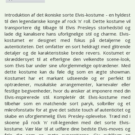
Introduktion af det ikoniske sorte Elvis-kostume - en hyldest
til den legendariske konge af rock 'n' roll. Dette kostume vil
transportere dig tilbage til Elvis Presleys storhedstid og
lade dig kanalisere hans uforlignelige stil og charme. Elvis-
kostumet er designet med fokus på detaljerne og
autenticiteten. Det omfatter en sort heldragt med glitrende
detaljer og de karakteristiske brede revers. Kostumet er
skræddersyet til at efterligne den velkendte scene-look,
som Elvis bar under sine uforglemmelige optrædener. Med
dette kostume kan du føle dig som en ægte showman.
Kostumet har et markant udseende og er perfekt til
optrædener, musikalske arrangementer, karnevaler eller
festlige begivenheder, hvor du ønsker at imponere med din
Elvis-inspirerede stil. Kompletér dit Elvis-kostume med
tilbehør som en matchende sort paryk, solbriller og et
mikrofonstativ for at give det sidste touch af autenticitet og
skabe en uforglemmelig Elvis Presley-oplevelse. Træd ind i
skoene på rock 'n' roll-legenden med det sorte Elvis-
kostume. Vær klar til at udføre dine bedste Elvis-moves og