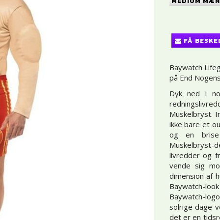
MEDIUM MÆND
FÅ BESKE
Baywatch Life
på End Nogens
Dyk ned i no
redningsliv
Muskelbryst. I
ikke bare et ou
og en brise
Muskelbryst-de
livredder og f
vende sig mod
dimension af h
Baywatch-look 
Baywatch-logo 
solrige dage 
det er en tids