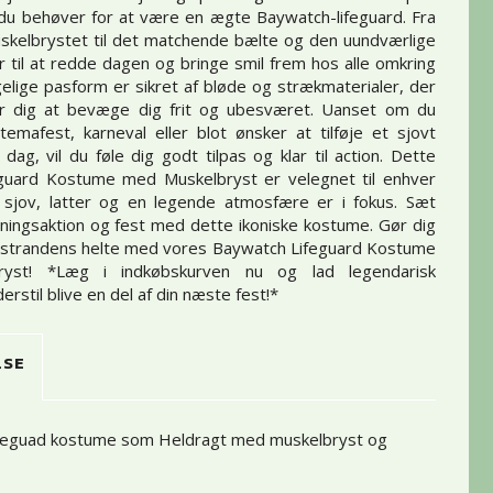
du behøver for at være en ægte Baywatch-lifeguard. Fra
skelbrystet til det matchende bælte og den uundværlige
ar til at redde dagen og bringe smil frem hos alle omkring
elige pasform er sikret af bløde og strækmaterialer, der
or dig at bevæge dig frit og ubesværet. Uanset om du
temafest, karneval eller blot ønsker at tilføje et sjovt
 dag, vil du føle dig godt tilpas og klar til action. Dette
guard Kostume med Muskelbryst er velegnet til enhver
r sjov, latter og en legende atmosfære er i fokus. Sæt
ningsaktion og fest med dette ikoniske kostume. Gør dig
re strandens helte med vores Baywatch Lifeguard Kostume
yst! *Læg i indkøbskurven nu og lad legendarisk
erstil blive en del af din næste fest!*
LSE
feguad kostume som Heldragt med muskelbryst og