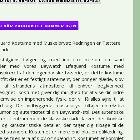
 (STR. 48-50)
LARGE MÆND(STR. 52-54)
D NÅR PRODUKTET KOMMER IGEN
guard Kostume med Muskelbryst: Redningen er Tættere
inde!
stalgiens bølger og træd ind i rollen som en sand
redder med vores Baywatch Lifeguard Kostume med
nspireret af den legendariske tv-serie, er dette kostume
tfit; det er et festligt statement, der bringer glæde, sjov
 af strandens atmosfære til enhver begivenhed.
signet i kostumet giver dig mulighed for at vise din indre
remvise en imponerende fysik, der vil få alles øjne til at
 dig. Det indbyggede muskelbryst tilføjer en ekstra
umor og autenticitet til din Baywatch-stil. Det autentiske
er i centrum med de klassiske røde farver, det ikoniske
og karakteristiske detaljer, der tager dig tilbage til de
ved stranden. Kostumet er mere end blot en påklædning;
rejse til en æra af sjov og spænding. Kostumet er komplet