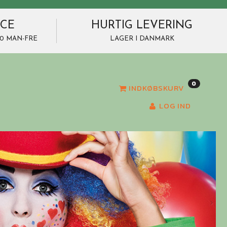
ICE
HURTIG LEVERING
7.00 MAN-FRE
LAGER I DANMARK
0
INDKØBSKURV
LOG IND