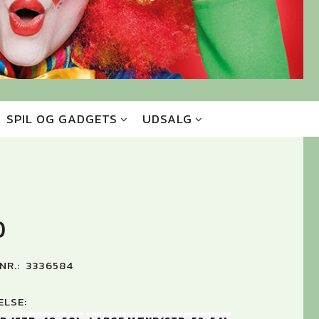
SPIL OG GADGETS
UDSALG
0
NR.:
3336584
LSE: