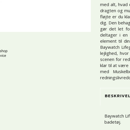
med alt, hvad 
dragten og mu
fløjte er du kl
dig. Den behag
gør det let f
deltager i en 
element til din
Baywatch Life
lejlighed, hvo
scenen for red
klar til at væ
med Muskelbr
redningslivredd
BESKRIVE
Baywatch Li
badetøj.