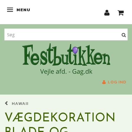
MENU
SKIFTE NAVIGATION
LOG IND
HAWAII
VÆGDEKORATION