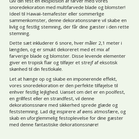
Giv din fest en eksplosion af farver med vores
snoredekoration med multifarvede blade og blomster!
Ideel til Hawaii-temafester eller sommerlige
sammenkomster, denne dekorationssnøre vil skabe en
livlig og festlig stemning, der får dine gæster i den rette
stemning.
Dette sæt inkluderer 6 snore, hver måler 2,1 meter i
længden, og er smukt dekoreret med et mix af
farverige blade og blomster. Disse levende elementer
giver en tropisk flair og tilføjer et strejf af eksotisk
skønhed til din festlokale.
Let at hænge op og skabe en imponerende effekt,
vores snoredekoration er den perfekte tilføjelse til
enhver festlig lejlighed. Uanset om det er en poolfest,
en grillfest eller en strandfest, vil denne
dekorationssnøre med sikkerhed sprede glæde og
feststemning. Lad dig inspirere af øens atmosfære, og
skab en uforglemmelig festoplevelse for dine gæster
med denne fantastiske dekorationssnøre!