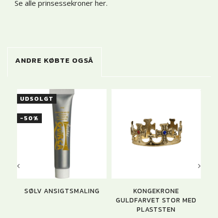
Se alle prinsessekroner her.
ANDRE KØBTE OGSÅ
UDSOLGT
U
-50%
SØLV ANSIGTSMALING
KONGEKRONE
AN
GULDFARVET STOR MED
PLASTSTEN