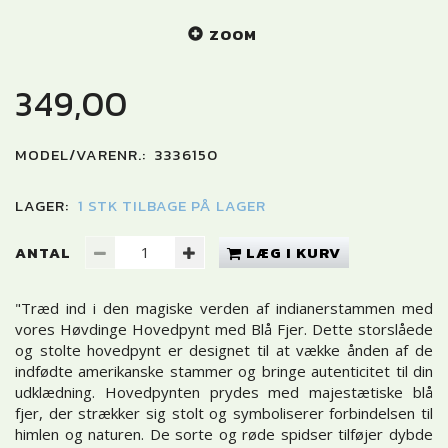
ZOOM
349,00
MODEL/VARENR.:
3336150
LAGER:
1 STK TILBAGE PÅ LAGER
ANTAL
LÆG I KURV
"Træd ind i den magiske verden af indianerstammen med
vores Høvdinge Hovedpynt med Blå Fjer. Dette storslåede
og stolte hovedpynt er designet til at vække ånden af de
indfødte amerikanske stammer og bringe autenticitet til din
udklædning. Hovedpynten prydes med majestætiske blå
fjer, der strækker sig stolt og symboliserer forbindelsen til
himlen og naturen. De sorte og røde spidser tilføjer dybde