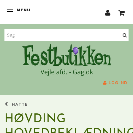
MENU
SKIFTE NAVIGATION
LOG IND
HATTE
HØVDING