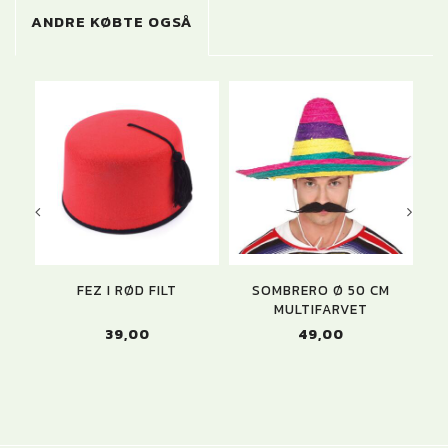
ANDRE KØBTE OGSÅ
U
FEZ I RØD FILT
SOMBRERO Ø 50 CM
HA
MULTIFARVET
39,00
49,00